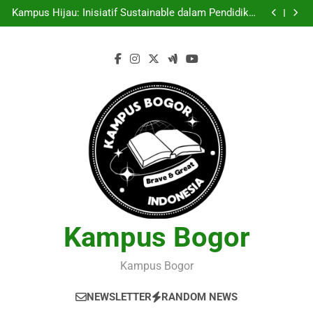
Entrepreneurship Pelajar: Menyulap Gagasan Sebagai
Skip
Inovasi Signifikan di Universitas
Kampus Hijau: Inisiatif Sustainable dalam Pendidikan
to
Tinggi
Menciptakan Dasar Data Mahasiswa yang untuk
Kemajuan Akademik
Pelaksanaan Agroekoteknologi untuk Melestarikan
content
Tumbuhan serta Hewan di dalam Universitas
Entrepreneurship Pelajar: Menyulap Gagasan Sebagai
Inovasi Signifikan di Universitas
Kampus Hijau: Inisiatif Sustainable dalam Pendidikan
Tinggi
Menciptakan Dasar Data Mahasiswa yang untuk
Kemajuan Akademik
Pelaksanaan Agroekoteknologi untuk Melestarikan
Tumbuhan serta Hewan di dalam Universitas
Kampus Bogor
Kampus Bogor
NEWSLETTER
RANDOM NEWS