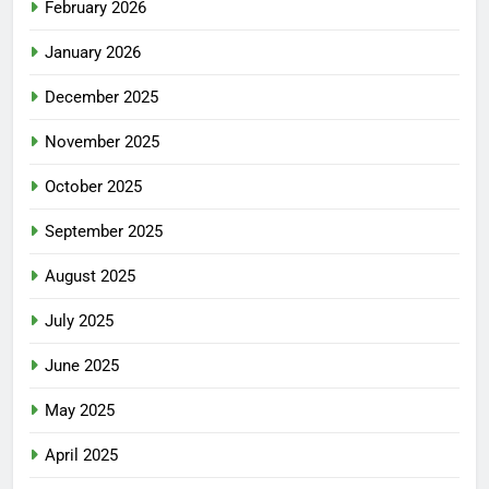
February 2026
January 2026
December 2025
November 2025
October 2025
September 2025
August 2025
July 2025
June 2025
May 2025
April 2025