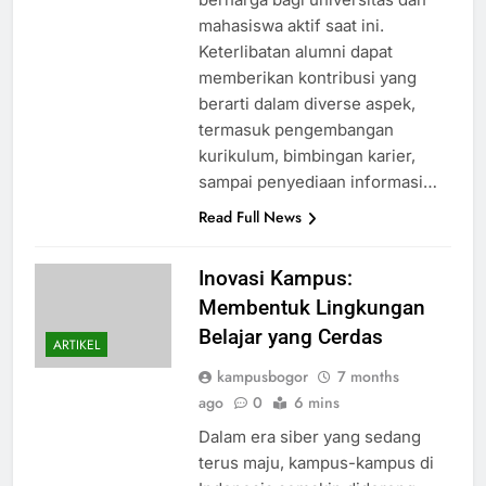
berharga bagi universitas dan
mahasiswa aktif saat ini.
Keterlibatan alumni dapat
memberikan kontribusi yang
berarti dalam diverse aspek,
termasuk pengembangan
kurikulum, bimbingan karier,
sampai penyediaan informasi…
Read Full News
Inovasi Kampus:
Membentuk Lingkungan
Belajar yang Cerdas
ARTIKEL
kampusbogor
7 months
ago
0
6 mins
Dalam era siber yang sedang
terus maju, kampus-kampus di