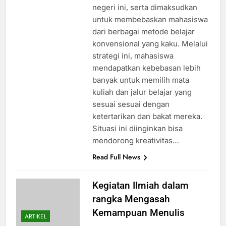
pendidikan tinggi yang ada di
negeri ini, serta dimaksudkan
untuk membebaskan mahasiswa
dari berbagai metode belajar
konvensional yang kaku. Melalui
strategi ini, mahasiswa
mendapatkan kebebasan lebih
banyak untuk memilih mata
kuliah dan jalur belajar yang
sesuai sesuai dengan
ketertarikan dan bakat mereka.
Situasi ini diinginkan bisa
mendorong kreativitas…
Read Full News
Kegiatan Ilmiah dalam
rangka Mengasah
Kemampuan Menulis
ARTIKEL