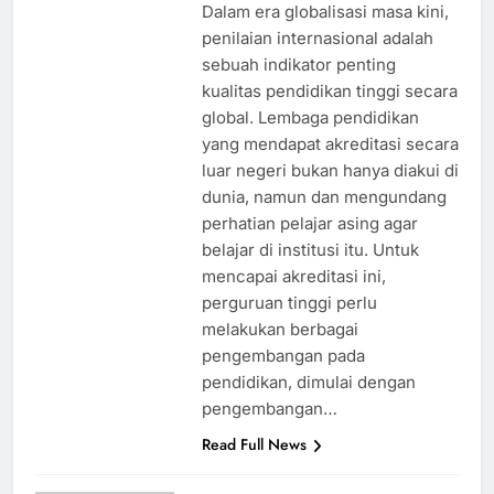
Dalam era globalisasi masa kini,
penilaian internasional adalah
sebuah indikator penting
kualitas pendidikan tinggi secara
global. Lembaga pendidikan
yang mendapat akreditasi secara
luar negeri bukan hanya diakui di
dunia, namun dan mengundang
perhatian pelajar asing agar
belajar di institusi itu. Untuk
mencapai akreditasi ini,
perguruan tinggi perlu
melakukan berbagai
pengembangan pada
pendidikan, dimulai dengan
pengembangan…
Read Full News