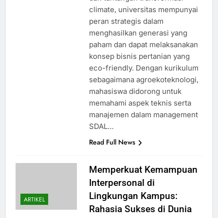
dan tantangan transformasi
climate, universitas mempunyai
peran strategis dalam
menghasilkan generasi yang
paham dan dapat melaksanakan
konsep bisnis pertanian yang
eco-friendly. Dengan kurikulum
sebagaimana agroekoteknologi,
mahasiswa didorong untuk
memahami aspek teknis serta
manajemen dalam management
SDAL…
Read Full News
Memperkuat Kemampuan
Interpersonal di
Lingkungan Kampus:
ARTIKEL
Rahasia Sukses di Dunia