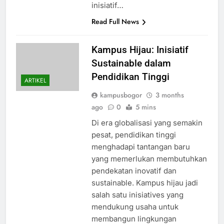
peluang untuk mengembangkan
inisiatif…
Read Full News
Kampus Hijau: Inisiatif
Sustainable dalam
Pendidikan Tinggi
ARTIKEL
kampusbogor
3 months
ago
0
5 mins
Di era globalisasi yang semakin
pesat, pendidikan tinggi
menghadapi tantangan baru
yang memerlukan membutuhkan
pendekatan inovatif dan
sustainable. Kampus hijau jadi
salah satu inisiatives yang
mendukung usaha untuk