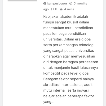
ARTIKEL
kampusbogor
5 months
ago
0
4 mins
Kebijakan akademik adalah
fungsi sangat krusial dalam
menentukan mutu pendidikan
pada lembaga pendidikan
universitas. Dalam era global
serta perkembangan teknologi
yang sangat pesat, universitas
diharapkan agar menyesuaikan
diri dengan beragam pergeseran
untuk menjamin hasil lulusannya
kompetitif pada level global.
Beragam faktor seperti halnya
akreditasi internasional, audit
mutu internal, serta inovasi
belajar adalah beberapa faktor
yang…