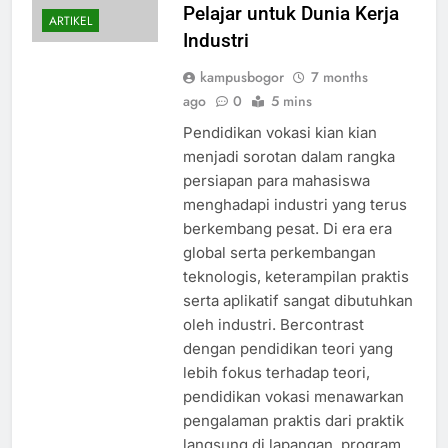
Keahlian: Mempersiapkan
Pelajar untuk Dunia Kerja
ARTIKEL
Industri
kampusbogor
7 months
ago
0
5 mins
Pendidikan vokasi kian kian
menjadi sorotan dalam rangka
persiapan para mahasiswa
menghadapi industri yang terus
berkembang pesat. Di era era
global serta perkembangan
teknologis, keterampilan praktis
serta aplikatif sangat dibutuhkan
oleh industri. Bercontrast
dengan pendidikan teori yang
lebih fokus terhadap teori,
pendidikan vokasi menawarkan
pengalaman praktis dari praktik