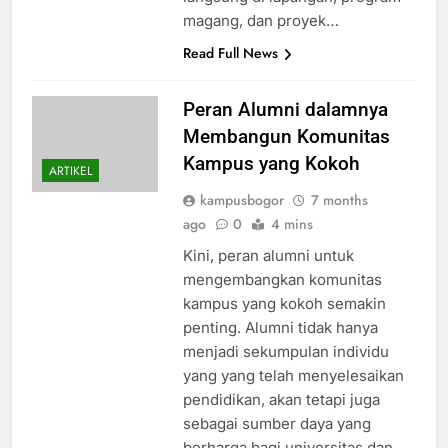
langsung di lapangan, program
magang, dan proyek…
Read Full News
Peran Alumni dalamnya
Membangun Komunitas
Kampus yang Kokoh
ARTIKEL
kampusbogor
7 months
ago
0
4 mins
Kini, peran alumni untuk
mengembangkan komunitas
kampus yang kokoh semakin
penting. Alumni tidak hanya
menjadi sekumpulan individu
yang yang telah menyelesaikan
pendidikan, akan tetapi juga
sebagai sumber daya yang