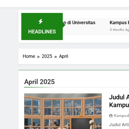
Signifikan di Universitas
Kampus Hijau: Inisiatif Susta
3 Months Ago
HEADLINES
Home
2025
April
April 2025
Judul 
Kampus
Kampus
Judul Art