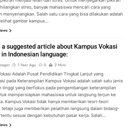
ikiran menjadi lelah dan stres. Untuk menyegarkan pikiran
hilangkan stres, banyak mahasiswa mencari cara yang
an menyenangkan. Salah satu cara yang bisa dilakukan adalah
elihat gambar kampus…
News
s a suggested article about Kampus Vokasi
 in Indonesian language:
bogor
1 Year Ago
0
2 Mins
kasi Adalah Pusat Pendidikan Tingkat Lanjut yang
asi pada Keterampilan Kampus Vokasi adalah salah satu jenis
n tinggi yang berfokus pada pengembangan keterampilan
ntuk mempersiapkan mahasiswa untuk langsung terjun ke
ja. Kampus Vokasi tidak hanya memberikan teori-teori
 tetapi juga memberikan pelatihan langsung dalam bidang-
rtentu sesuai dengan kebutuhan pasar kerja. Salah…
News