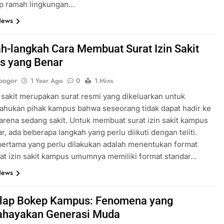
p ramah lingkungan…
News
h-langkah Cara Membuat Surat Izin Sakit
s yang Benar
bogor
1 Year Ago
0
1 Mins
n sakit merupakan surat resmi yang dikeluarkan untuk
ahukan pihak kampus bahwa seseorang tidak dapat hadir ke
rena sedang sakit. Untuk membuat surat izin sakit kampus
r, ada beberapa langkah yang perlu diikuti dengan teliti.
ertama yang perlu dilakukan adalah menentukan format
rat izin sakit kampus umumnya memiliki format standar…
News
elap Bokep Kampus: Fenomena yang
hayakan Generasi Muda