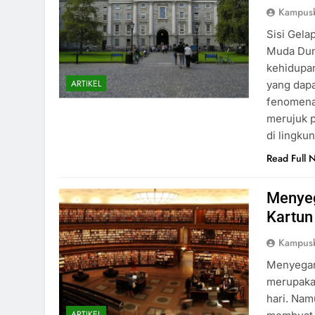
Kampus
Sisi Gel
Muda Dun
kehidupan
ARTIKEL
yang dap
fenomena
merujuk p
di lingk
Read Full 
Menyeg
Kartun
Kampus
Menyegar
merupakan
hari. Nam
ARTIKEL