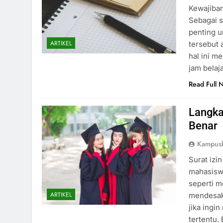
Kewajiba
Sebagai s
penting u
ARTIKEL
tersebut 
hal ini m
jam belaj
Read Full 
Langka
Benar
Kampus
Surat izi
mahasiswa
seperti m
ARTIKEL
mendesak.
jika ingi
tertentu.