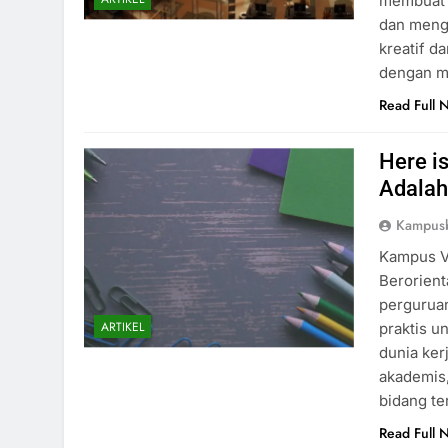
membuat p
dan meng
kreatif d
dengan m
Read Full 
Here i
Adalah
Kampus
Kampus Vo
Berorient
pergurua
ARTIKEL
praktis u
dunia ker
akademis,
bidang te
Read Full 