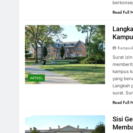
berkonse
Read Full 
Langka
Kampu
Kampus
Surat izi
memberit
kampus ka
ARTIKEL
yang bena
Langkah p
surat. Su
Read Full 
Sisi G
Memba