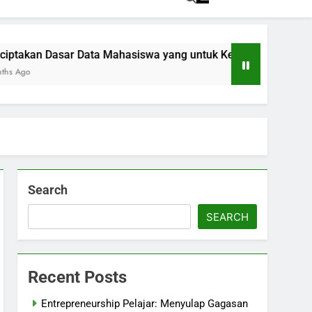
 Mahasiswa yang untuk Kemajuan Akademik
Pelaksanaa
5 Months Ago
Search
SEARCH
Recent Posts
Entrepreneurship Pelajar: Menyulap Gagasan