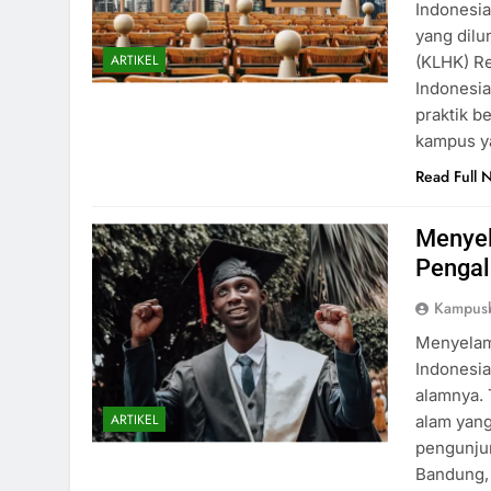
Indonesia
yang dil
ARTIKEL
(KLHK) Re
Indonesia
praktik b
kampus ya
Read Full 
Menyel
Pengal
Kampus
Menyelam
Indonesi
alamnya. 
ARTIKEL
alam yan
pengunjun
Bandung,