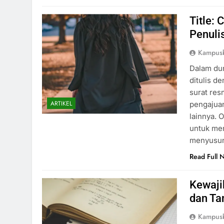
Title:
Penuli
Kampus
Dalam du
ditulis d
surat res
ARTIKEL
pengajuan
lainnya. 
untuk me
menyusu
Read Full 
Kewaji
dan Ta
Kampus