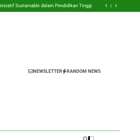
nyulap Gagasan Sebagai Inovasi Signifikan di
Universitas
nisiatif Sustainable dalam Pendidikan Tinggi
 Mahasiswa yang untuk Kemajuan Akademik
 untuk Melestarikan Tumbuhan serta Hewan
di dalam Universitas
nyulap Gagasan Sebagai Inovasi Signifikan di
Universitas
nisiatif Sustainable dalam Pendidikan Tinggi
 Mahasiswa yang untuk Kemajuan Akademik
 untuk Melestarikan Tumbuhan serta Hewan
di dalam Universitas
NEWSLETTER
RANDOM NEWS