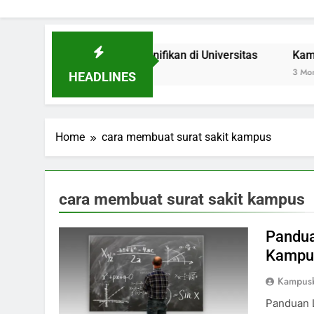
ebagai Inovasi Signifikan di Universitas
Kampus Hijau:
3 Months Ago
HEADLINES
Home
cara membuat surat sakit kampus
cara membuat surat sakit kampus
Pandua
Kampu
Kampus
Panduan 