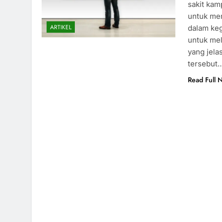
sakit ka
untuk me
ARTIKEL
dalam keg
untuk me
yang jela
tersebut
Read Full 