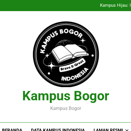
Entrepreneurship Pelajar: Me
Kampus Hijau: I
Menciptakan Dasar Data
Pelaksanaan Agroekoteknologi
Entrepreneurship Pelajar: Me
Kampus Hijau: I
Menciptakan Dasar Data
Pelaksanaan Agroekoteknologi
Kampus Bogor
Kampus Bogor
BERANDA
DATA KAMPUS INDONESIA
LAMAN RESMI