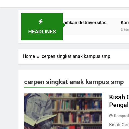
ebagai Inovasi Signifikan di Universitas
Kampus Hijau:
3 Months Ago
HEADLINES
Home
cerpen singkat anak kampus smp
cerpen singkat anak kampus smp
Kisah 
Pengal
Kampus
Kisah Ce