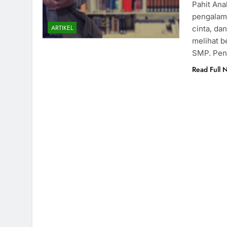
Pahit An
pengalama
ARTIKEL
cinta, da
melihat 
SMP. Pen
Read Full 