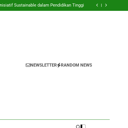
nyulap Gagasan Sebagai Inovasi Signifikan di
Universitas
nisiatif Sustainable dalam Pendidikan Tinggi
 Mahasiswa yang untuk Kemajuan Akademik
 untuk Melestarikan Tumbuhan serta Hewan
di dalam Universitas
nyulap Gagasan Sebagai Inovasi Signifikan di
Universitas
nisiatif Sustainable dalam Pendidikan Tinggi
 Mahasiswa yang untuk Kemajuan Akademik
 untuk Melestarikan Tumbuhan serta Hewan
di dalam Universitas
NEWSLETTER
RANDOM NEWS