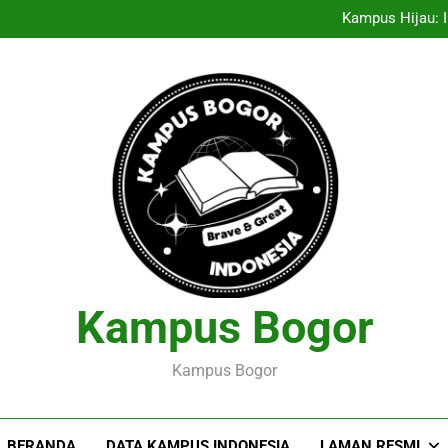
Entrepreneurship Pelajar: Me
Kampus Hijau: I
Menciptakan Dasar Data
Pelaksanaan Agroekoteknologi
Entrepreneurship Pelajar: Me
Kampus Hijau: I
Menciptakan Dasar Data
Pelaksanaan Agroekoteknologi
Kampus Bogor
Kampus Bogor
BERANDA
DATA KAMPUS INDONESIA
LAMAN RESMI