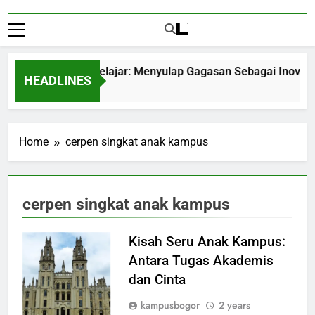
ntrepreneurship Pelajar: Menyulap Gagasan Sebagai Inovasi Si
HEADLINES
 Months Ago
Home
cerpen singkat anak kampus
cerpen singkat anak kampus
Kisah Seru Anak Kampus:
Antara Tugas Akademis
dan Cinta
kampusbogor
2 years