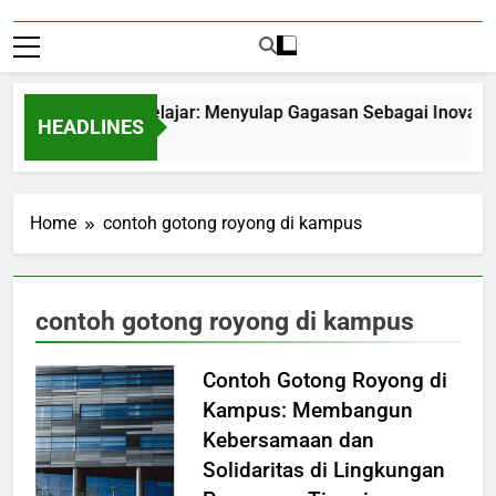
trepreneurship Pelajar: Menyulap Gagasan Sebagai Inovasi Sig
HEADLINES
Months Ago
Home
contoh gotong royong di kampus
contoh gotong royong di kampus
Contoh Gotong Royong di
Kampus: Membangun
Kebersamaan dan
Solidaritas di Lingkungan