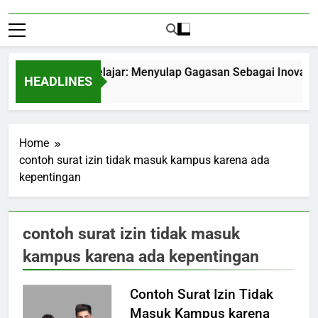
trepreneurship Pelajar: Menyulap Gagasan Sebagai Inovasi Sig
HEADLINES
Months Ago
Home
contoh surat izin tidak masuk kampus karena ada
kepentingan
contoh surat izin tidak masuk
kampus karena ada kepentingan
Contoh Surat Izin Tidak
Masuk Kampus karena