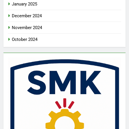
January 2025
December 2024
November 2024
October 2024