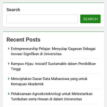
Search
SEARCH
Recent Posts
Entrepreneurship Pelajar: Menyulap Gagasan Sebagai
Inovasi Signifikan di Universitas
Kampus Hijau: Inisiatif Sustainable dalam Pendidikan
Tinggi
Menciptakan Dasar Data Mahasiswa yang untuk
Kemajuan Akademik
Pelaksanaan Agroekoteknologi untuk Melestarikan
Tumbuhan serta Hewan di dalam Universitas