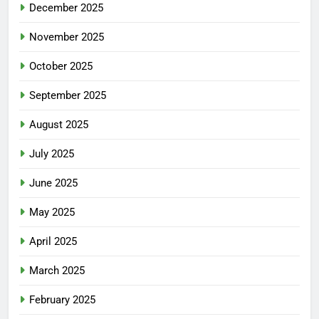
December 2025
November 2025
October 2025
September 2025
August 2025
July 2025
June 2025
May 2025
April 2025
March 2025
February 2025