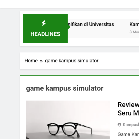
ebagai Inovasi Signifikan di Universitas
Kampus Hijau:
3 Months Ago
HEADLINES
Home
game kampus simulator
game kampus simulator
Review
Seru M
Kampus
Game Kam