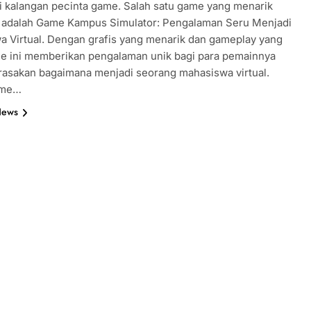
i kalangan pecinta game. Salah satu game yang menarik
n adalah Game Kampus Simulator: Pengalaman Seru Menjadi
 Virtual. Dengan grafis yang menarik dan gameplay yang
me ini memberikan pengalaman unik bagi para pemainnya
asakan bagaimana menjadi seorang mahasiswa virtual.
ame…
News