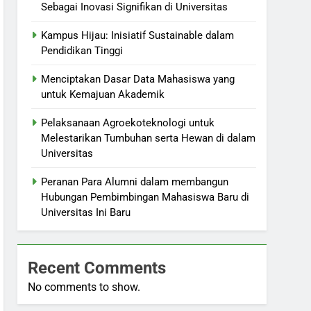
Sebagai Inovasi Signifikan di Universitas
Kampus Hijau: Inisiatif Sustainable dalam
Pendidikan Tinggi
Menciptakan Dasar Data Mahasiswa yang
untuk Kemajuan Akademik
Pelaksanaan Agroekoteknologi untuk
Melestarikan Tumbuhan serta Hewan di dalam
Universitas
Peranan Para Alumni dalam membangun
Hubungan Pembimbingan Mahasiswa Baru di
Universitas Ini Baru
Recent Comments
No comments to show.