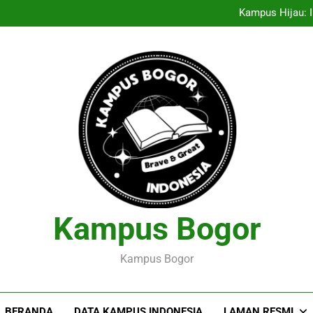
Entrepreneurship Pelajar: Me
Kampus Hijau: I
Menciptakan Dasar Data
Pelaksanaan Agroekoteknologi
Entrepreneurship Pelajar: Me
Kampus Hijau: I
Menciptakan Dasar Data
Pelaksanaan Agroekoteknologi
Kampus Bogor
Kampus Bogor
BERANDA
DATA KAMPUS INDONESIA
LAMAN RESMI