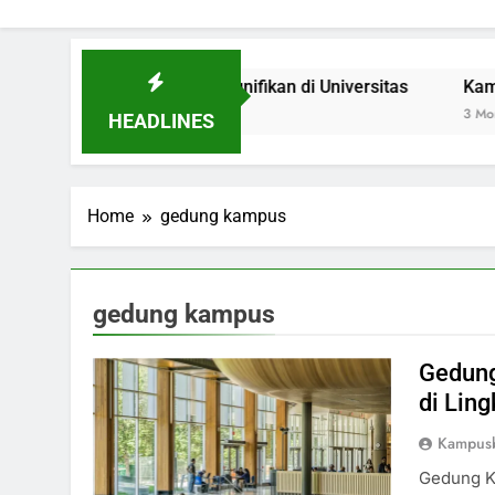
ebagai Inovasi Signifikan di Universitas
Kampus Hijau: 
3 Months Ago
HEADLINES
Home
gedung kampus
gedung kampus
Gedung
di Lin
Kampus
Gedung K