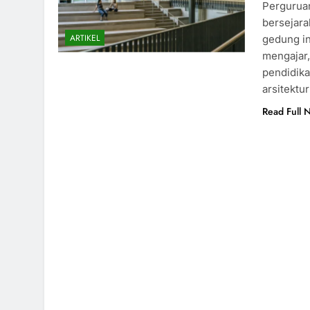
Pergurua
bersejara
ARTIKEL
gedung in
mengajar, 
pendidika
arsitektu
Read Full 