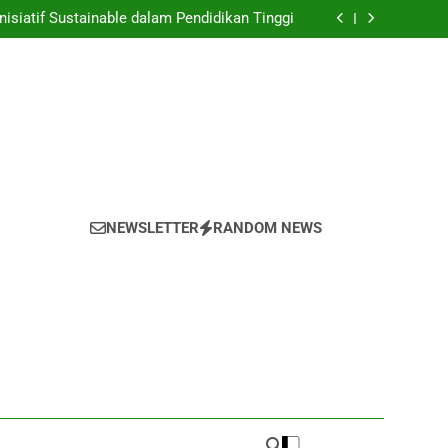
nyulap Gagasan Sebagai Inovasi Signifikan di
Universitas
nisiatif Sustainable dalam Pendidikan Tinggi
 Mahasiswa yang untuk Kemajuan Akademik
 untuk Melestarikan Tumbuhan serta Hewan
di dalam Universitas
nyulap Gagasan Sebagai Inovasi Signifikan di
Universitas
nisiatif Sustainable dalam Pendidikan Tinggi
 Mahasiswa yang untuk Kemajuan Akademik
 untuk Melestarikan Tumbuhan serta Hewan
di dalam Universitas
NEWSLETTER
RANDOM NEWS