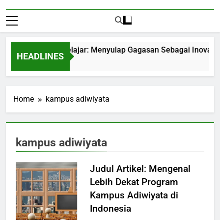
trepreneurship Pelajar: Menyulap Gagasan Sebagai Inovasi Sig
HEADLINES
Months Ago
Home
kampus adiwiyata
kampus adiwiyata
Judul Artikel: Mengenal
Lebih Dekat Program
Kampus Adiwiyata di
Indonesia