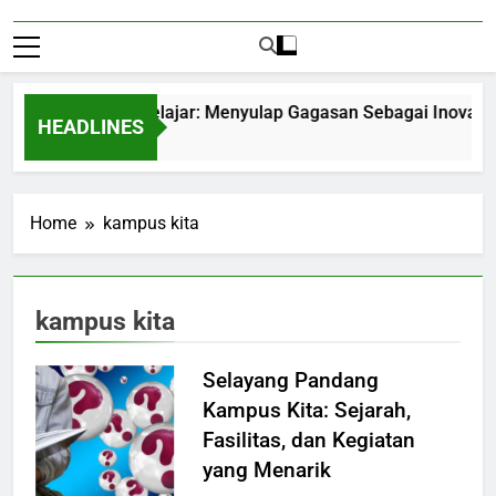
trepreneurship Pelajar: Menyulap Gagasan Sebagai Inovasi Sig
HEADLINES
Months Ago
Home
kampus kita
kampus kita
Selayang Pandang
Kampus Kita: Sejarah,
Fasilitas, dan Kegiatan
yang Menarik