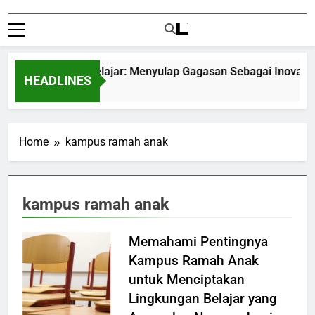
trepreneurship Pelajar: Menyulap Gagasan Sebagai Inovasi Sig
HEADLINES
Months Ago
Home
kampus ramah anak
kampus ramah anak
Memahami Pentingnya
Kampus Ramah Anak
untuk Menciptakan
Lingkungan Belajar yang