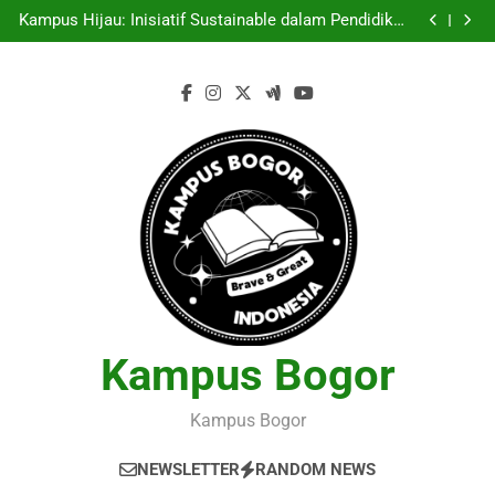
Entrepreneurship Pelajar: Menyulap Gagasan Sebagai
Skip
Inovasi Signifikan di Universitas
Kampus Hijau: Inisiatif Sustainable dalam Pendidikan
to
Tinggi
Menciptakan Dasar Data Mahasiswa yang untuk
Kemajuan Akademik
Pelaksanaan Agroekoteknologi untuk Melestarikan
content
Tumbuhan serta Hewan di dalam Universitas
Entrepreneurship Pelajar: Menyulap Gagasan Sebagai
Inovasi Signifikan di Universitas
Kampus Hijau: Inisiatif Sustainable dalam Pendidikan
Tinggi
Menciptakan Dasar Data Mahasiswa yang untuk
Kemajuan Akademik
Pelaksanaan Agroekoteknologi untuk Melestarikan
Tumbuhan serta Hewan di dalam Universitas
Kampus Bogor
Kampus Bogor
NEWSLETTER
RANDOM NEWS