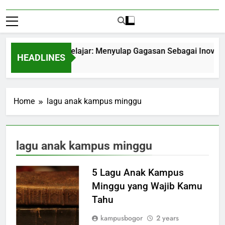
ntrepreneurship Pelajar: Menyulap Gagasan Sebagai Inovasi Si
HEADLINES
 Months Ago
Home
lagu anak kampus minggu
lagu anak kampus minggu
5 Lagu Anak Kampus
Minggu yang Wajib Kamu
Tahu
kampusbogor
2 years