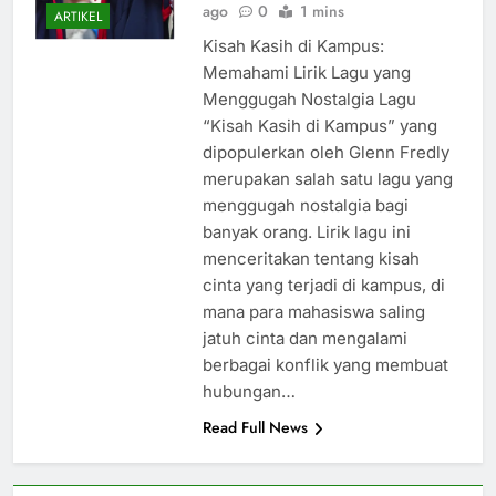
ago
0
1 mins
ARTIKEL
Kisah Kasih di Kampus:
Memahami Lirik Lagu yang
Menggugah Nostalgia Lagu
“Kisah Kasih di Kampus” yang
dipopulerkan oleh Glenn Fredly
merupakan salah satu lagu yang
menggugah nostalgia bagi
banyak orang. Lirik lagu ini
menceritakan tentang kisah
cinta yang terjadi di kampus, di
mana para mahasiswa saling
jatuh cinta dan mengalami
berbagai konflik yang membuat
hubungan…
Read Full News