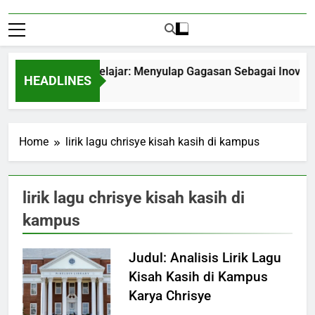
ntrepreneurship Pelajar: Menyulap Gagasan Sebagai Inovasi Si
HEADLINES
 Months Ago
Home
lirik lagu chrisye kisah kasih di kampus
lirik lagu chrisye kisah kasih di
kampus
Judul: Analisis Lirik Lagu
Kisah Kasih di Kampus
Karya Chrisye