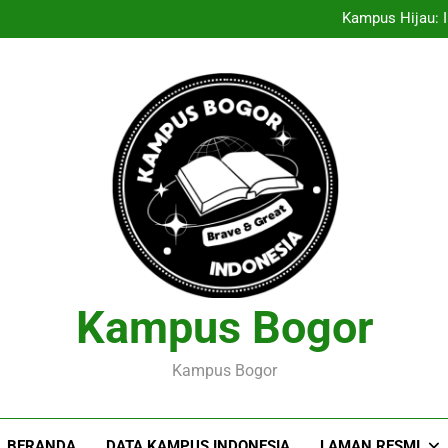
Entrepreneurship Pelajar: Me
Kampus Hijau: I
Menciptakan Dasar Data
Pelaksanaan Agroekoteknologi
Entrepreneurship Pelajar: Me
Kampus Hijau: I
Menciptakan Dasar Data
Pelaksanaan Agroekoteknologi
Kampus Bogor
Kampus Bogor
BERANDA
DATA KAMPUS INDONESIA
LAMAN RESMI