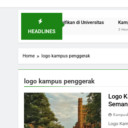
ebagai Inovasi Signifikan di Universitas
Kampus Hijau: 
3 Months Ago
HEADLINES
Home
logo kampus penggerak
logo kampus penggerak
Logo K
Semang
Kampus
Logo Kam