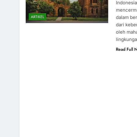
Indonesi
mencermi
ARTIKEL
dalam ber
dari kebe
oleh maha
lingkung
Read Full 