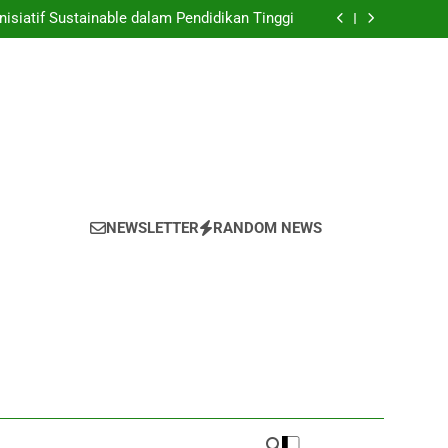
nyulap Gagasan Sebagai Inovasi Signifikan di
Universitas
nisiatif Sustainable dalam Pendidikan Tinggi
 Mahasiswa yang untuk Kemajuan Akademik
 untuk Melestarikan Tumbuhan serta Hewan
di dalam Universitas
nyulap Gagasan Sebagai Inovasi Signifikan di
Universitas
nisiatif Sustainable dalam Pendidikan Tinggi
 Mahasiswa yang untuk Kemajuan Akademik
 untuk Melestarikan Tumbuhan serta Hewan
di dalam Universitas
NEWSLETTER
RANDOM NEWS