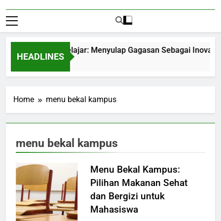
trepreneurship Pelajar: Menyulap Gagasan Sebagai Inovasi Sig
HEADLINES
Months Ago
Home
menu bekal kampus
menu bekal kampus
Menu Bekal Kampus:
Pilihan Makanan Sehat
dan Bergizi untuk
Mahasiswa