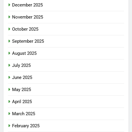
December 2025
November 2025
October 2025
September 2025
August 2025
July 2025
June 2025
May 2025
April 2025
March 2025
February 2025