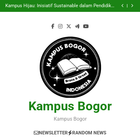
Entrepreneurship Pelajar: Menyulap Gagasan Sebagai
Skip
Inovasi Signifikan di Universitas
Kampus Hijau: Inisiatif Sustainable dalam Pendidikan
to
Tinggi
Menciptakan Dasar Data Mahasiswa yang untuk
Kemajuan Akademik
Pelaksanaan Agroekoteknologi untuk Melestarikan
content
Tumbuhan serta Hewan di dalam Universitas
Entrepreneurship Pelajar: Menyulap Gagasan Sebagai
Inovasi Signifikan di Universitas
Kampus Hijau: Inisiatif Sustainable dalam Pendidikan
Tinggi
Menciptakan Dasar Data Mahasiswa yang untuk
Kemajuan Akademik
Pelaksanaan Agroekoteknologi untuk Melestarikan
Tumbuhan serta Hewan di dalam Universitas
Kampus Bogor
Kampus Bogor
NEWSLETTER
RANDOM NEWS