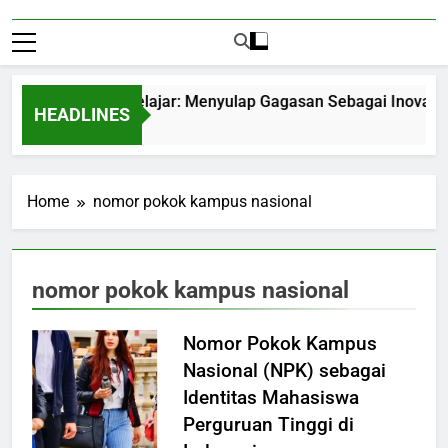
trepreneurship Pelajar: Menyulap Gagasan Sebagai Inovasi Sig
HEADLINES
Months Ago
Home
nomor pokok kampus nasional
nomor pokok kampus nasional
Nomor Pokok Kampus
Nasional (NPK) sebagai
Identitas Mahasiswa
Perguruan Tinggi di