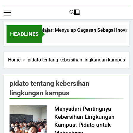
trepreneurship Pelajar: Menyulap Gagasan Sebagai Inovasi Sig
HEADLINES
Months Ago
Home
pidato tentang kebersihan lingkungan kampus
pidato tentang kebersihan
lingkungan kampus
Menyadari Pentingnya
Kebersihan Lingkungan
Kampus: Pidato untuk
Mahasiswa