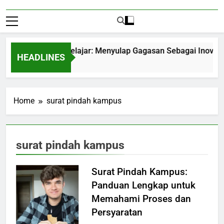
ntrepreneurship Pelajar: Menyulap Gagasan Sebagai Inovasi Si
HEADLINES
 Months Ago
Home
surat pindah kampus
surat pindah kampus
Surat Pindah Kampus:
Panduan Lengkap untuk
Memahami Proses dan
Persyaratan