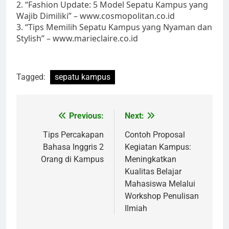
2. “Fashion Update: 5 Model Sepatu Kampus yang
Wajib Dimiliki” – www.cosmopolitan.co.id
3. “Tips Memilih Sepatu Kampus yang Nyaman dan
Stylish” – www.marieclaire.co.id
Tagged:
sepatu kampus
Post
Previous:
Next:
navigation
Tips Percakapan
Contoh Proposal
Bahasa Inggris 2
Kegiatan Kampus:
Orang di Kampus
Meningkatkan
Kualitas Belajar
Mahasiswa Melalui
Workshop Penulisan
Ilmiah