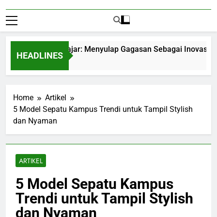
epreneurship Pelajar: Menyulap Gagasan Sebagai Inovasi Signif
HEADLINES
ths Ago
Home
Artikel
5 Model Sepatu Kampus Trendi untuk Tampil Stylish
dan Nyaman
ARTIKEL
5 Model Sepatu Kampus
Trendi untuk Tampil Stylish
dan Nyaman