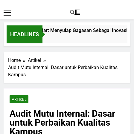
preneurship Pelajar: Menyulap Gagasan Sebagai Inovasi Signifi
HEADLINES
hs Ago
Home
Artikel
Audit Mutu Internal: Dasar untuk Perbaikan Kualitas
Kampus
ARTIKEL
Audit Mutu Internal: Dasar
untuk Perbaikan Kualitas
Kampus