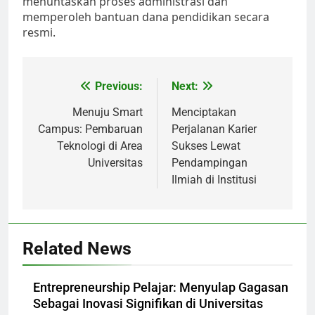
menuntaskan proses administrasi dan
memperoleh bantuan dana pendidikan secara
resmi.
Post
Previous:
Next:
navigation
Menuju Smart
Menciptakan
Campus: Pembaruan
Perjalanan Karier
Teknologi di Area
Sukses Lewat
Universitas
Pendampingan
Ilmiah di Institusi
Related News
Entrepreneurship Pelajar: Menyulap Gagasan
Sebagai Inovasi Signifikan di Universitas