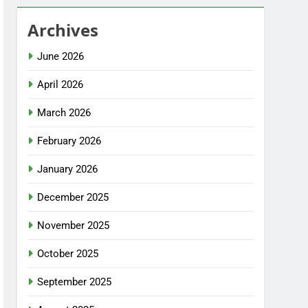
Archives
June 2026
April 2026
March 2026
February 2026
January 2026
December 2025
November 2025
October 2025
September 2025