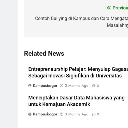
Post
Previou
navigation
Contoh Bullying di Kampus dan Cara Mengata
Masalahn
Related News
Entrepreneurship Pelajar: Menyulap Gagas
Sebagai Inovasi Signifikan di Universitas
Kampusbogor
2 Months Ago
0
Menciptakan Dasar Data Mahasiswa yang
untuk Kemajuan Akademik
Kampusbogor
3 Months Ago
0