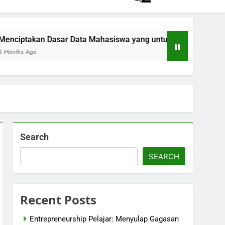
an Dasar Data Mahasiswa yang untuk Kemajuan Akademik
Search
SEARCH
Recent Posts
Entrepreneurship Pelajar: Menyulap Gagasan