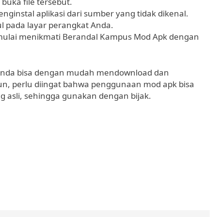
buka file tersebut.
nginstal aplikasi dari sumber yang tidak dikenal.
ul pada layar perangkat Anda.
isa mulai menikmati Berandal Kampus Mod Apk dengan
, Anda bisa dengan mudah mendownload dan
n, perlu diingat bahwa penggunaan mod apk bisa
asli, sehingga gunakan dengan bijak.