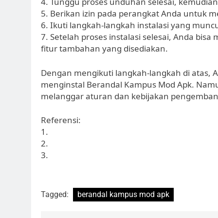
4. Tunggu proses unduhan selesai, kemudian 
5. Berikan izin pada perangkat Anda untuk me
6. Ikuti langkah-langkah instalasi yang munc
7. Setelah proses instalasi selesai, Anda b
fitur tambahan yang disediakan.
Dengan mengikuti langkah-langkah di atas
menginstal Berandal Kampus Mod Apk. Namu
melanggar aturan dan kebijakan pengembang 
Referensi:
1.
2.
3.
Tagged:
berandal kampus mod apk