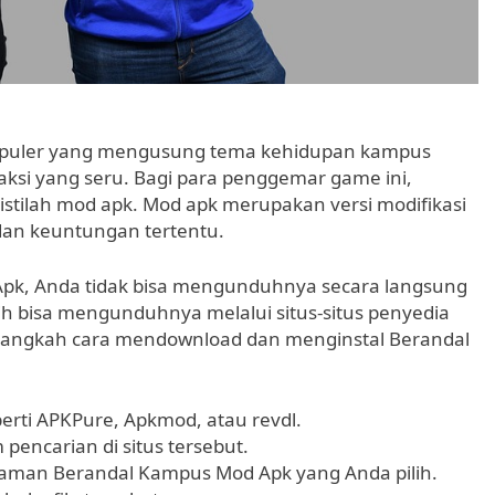
opuler yang mengusung tema kehidupan kampus
si yang seru. Bagi para penggemar game ini,
istilah mod apk. Mod apk merupakan versi modifikasi
 dan keuntungan tertentu.
k, Anda tidak bisa mengunduhnya secara langsung
ih bisa mengunduhnya melalui situs-situs penyedia
h-langkah cara mendownload dan menginstal Berandal
perti APKPure, Apkmod, atau revdl.
pencarian di situs tersebut.
laman Berandal Kampus Mod Apk yang Anda pilih.