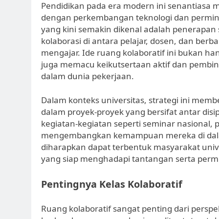
6 Months Ago
Pendidikan pada era modern ini senantiasa
Kegiatan Ilmiah dalam ran
dengan perkembangan teknologi dan permint
yang kini semakin dikenal adalah penerapan
6 Months Ago
kolaborasi di antara pelajar, dosen, dan ber
Program Global: Mendidik Ma
mengajar. Ide ruang kolaboratif ini bukan han
6 Months Ago
juga memacu keikutsertaan aktif dan pembi
dalam dunia pekerjaan.
Dalam konteks universitas, strategi ini mem
dalam proyek-proyek yang bersifat antar disipl
kegiatan-kegiatan seperti seminar nasional, 
mengembangkan kemampuan mereka di dalam
diharapkan dapat terbentuk masyarakat unive
yang siap menghadapi tantangan serta permin
Pentingnya Kelas Kolaboratif
Ruang kolaboratif sangat penting dari perspe