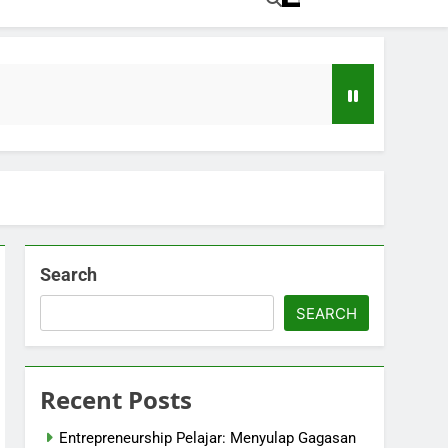
sitas
Search
rsitas Ini Baru
SEARCH
Recent Posts
Entrepreneurship Pelajar: Menyulap Gagasan