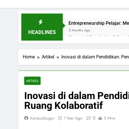
Entrepreneurship Pelajar: Me
2 Months Ago
HEADLINES
Kampus Hijau: Inisiatif Sust
3 Months Ago
Menciptakan Dasar Data Ma
Home
Artikel
Inovasi di dalam Pendidikan: Pe
3 Months Ago
Pelaksanaan Agroekoteknolog
5 Months Ago
Peranan Para Alumni dalam 
ARTIKEL
5 Months Ago
Inovasi di dalam Pendid
Kebijakan Pendidikan serta 
5 Months Ago
Ruang Kolaboratif
Data Mahasiswa: Mengelola 
6 Months Ago
0
Kampusbogor
1 Year Ago
5 Mins
Menggali Kurikulum Untuk Pe