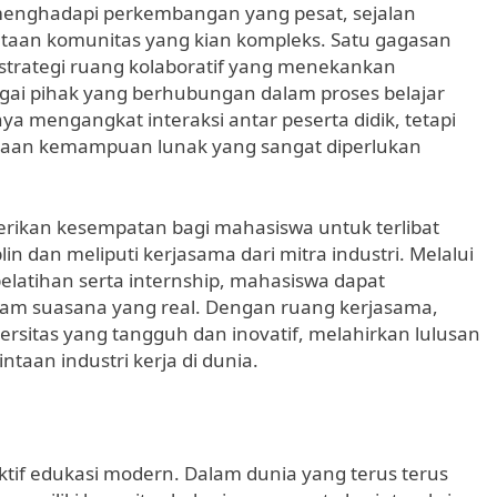
 menghadapi perkembangan yang pesat, sejalan
gka Mengasah Kemampuan Menulis
aan komunitas yang kian kompleks. Satu gagasan
 strategi ruang kolaboratif yang menekankan
bagai pihak yang berhubungan dalam proses belajar
hasiswa agar Bersaing pada Tingkat Internasional
ya mengangkat interaksi antar peserta didik, tetapi
naan kemampuan lunak yang sangat diperlukan
berikan kesempatan bagi mahasiswa untuk terlibat
in dan meliputi kerjasama dari mitra industri. Melalui
pelatihan serta internship, mahasiswa dapat
 suasana yang real. Dengan ruang kerjasama,
rsitas yang tangguh dan inovatif, melahirkan lulusan
taan industri kerja di dunia.
ktif edukasi modern. Dalam dunia yang terus terus