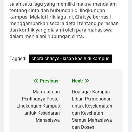
salah satu lagu yang memiliki makna mendalam
tentang cinta dan hubungan di lingkungan
kampus. Melalui lirik lagu ini, Chrisye berhasil
menggambarkan secara detail tentang perasaan
dan konflik yang dialami oleh para mahasiswa
dalam menjalani hubungan cinta.
Tagged:
chord chrisye - kisah kasih di kampus
Post
Previous:
Next:
navigation
Manfaat dan
Doa agar Kampus
Pentingnya Poster
Libur: Permohonan
Lingkungan Kampus
untuk Keselamatan
untuk Kesadaran
dan Kesehatan
Mahasiswa
Semua Mahasiswa
dan Dosen