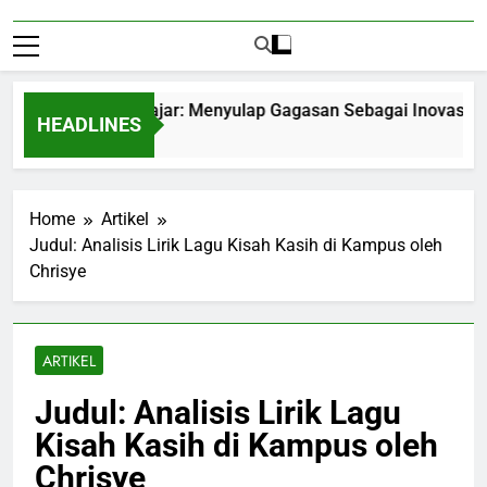
epreneurship Pelajar: Menyulap Gagasan Sebagai Inovasi Signi
HEADLINES
nths Ago
Home
Artikel
Judul: Analisis Lirik Lagu Kisah Kasih di Kampus oleh
Chrisye
ARTIKEL
Judul: Analisis Lirik Lagu
Kisah Kasih di Kampus oleh
Chrisye