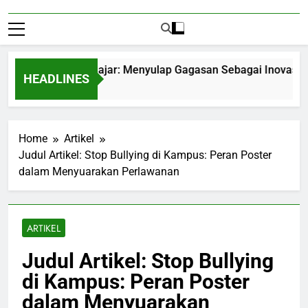
repreneurship Pelajar: Menyulap Gagasan Sebagai Inovasi Signi
HEADLINES
nths Ago
Home
Artikel
Judul Artikel: Stop Bullying di Kampus: Peran Poster
dalam Menyuarakan Perlawanan
ARTIKEL
Judul Artikel: Stop Bullying
di Kampus: Peran Poster
dalam Menyuarakan