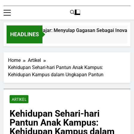
repreneurship Pelajar: Menyulap Gagasan Sebagai Inovasi Signi
HEADLINES
nths Ago
Home
Artikel
Kehidupan Sehari-hari Pantun Anak Kampus:
Kehidupan Kampus dalam Ungkapan Pantun
ARTIKEL
Kehidupan Sehari-hari
Pantun Anak Kampus:
Kehidupan Kampus dalam