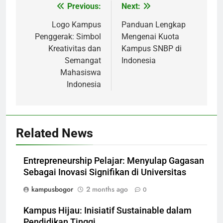
Post
Previous:
Next:
navigation
Logo Kampus
Panduan Lengkap
Penggerak: Simbol
Mengenai Kuota
Kreativitas dan
Kampus SNBP di
Semangat
Indonesia
Mahasiswa
Indonesia
Related News
Entrepreneurship Pelajar: Menyulap Gagasan
Sebagai Inovasi Signifikan di Universitas
kampusbogor
2 months ago
0
Kampus Hijau: Inisiatif Sustainable dalam
Pendidikan Tinggi