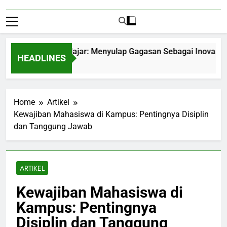
epreneurship Pelajar: Menyulap Gagasan Sebagai Inovasi Signi
HEADLINES
nths Ago
Home
Artikel
Kewajiban Mahasiswa di Kampus: Pentingnya Disiplin
dan Tanggung Jawab
ARTIKEL
Kewajiban Mahasiswa di
Kampus: Pentingnya
Disiplin dan Tanggung