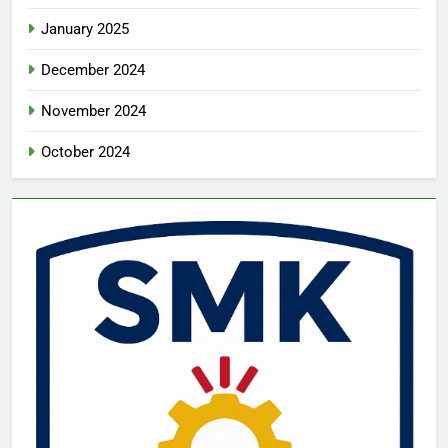
January 2025
December 2024
November 2024
October 2024