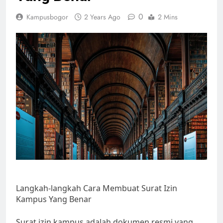
0
Kampusbogor
2 Years Ago
2 Mins
Langkah-langkah Cara Membuat Surat Izin
Kampus Yang Benar
Surat izin kampus adalah dokumen resmi yang