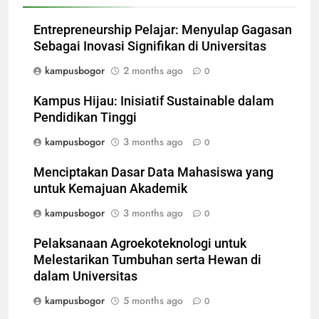
Entrepreneurship Pelajar: Menyulap Gagasan
Sebagai Inovasi Signifikan di Universitas
kampusbogor
2 months ago
0
Kampus Hijau: Inisiatif Sustainable dalam
Pendidikan Tinggi
kampusbogor
3 months ago
0
Menciptakan Dasar Data Mahasiswa yang
untuk Kemajuan Akademik
kampusbogor
3 months ago
0
Pelaksanaan Agroekoteknologi untuk
Melestarikan Tumbuhan serta Hewan di
dalam Universitas
kampusbogor
5 months ago
0