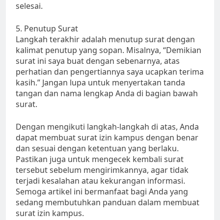
selesai.
5. Penutup Surat
Langkah terakhir adalah menutup surat dengan
kalimat penutup yang sopan. Misalnya, “Demikian
surat ini saya buat dengan sebenarnya, atas
perhatian dan pengertiannya saya ucapkan terima
kasih.” Jangan lupa untuk menyertakan tanda
tangan dan nama lengkap Anda di bagian bawah
surat.
Dengan mengikuti langkah-langkah di atas, Anda
dapat membuat surat izin kampus dengan benar
dan sesuai dengan ketentuan yang berlaku.
Pastikan juga untuk mengecek kembali surat
tersebut sebelum mengirimkannya, agar tidak
terjadi kesalahan atau kekurangan informasi.
Semoga artikel ini bermanfaat bagi Anda yang
sedang membutuhkan panduan dalam membuat
surat izin kampus.