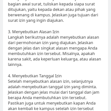
bagian awal surat, tuliskan kepada siapa surat
ditujukan, yaitu kepada dekan atau pihak yang
berwenang di kampus. Jelaskan juga tujuan dari
surat izin yang ingin diajukan.
3. Menyebutkan Alasan Izin
Langkah berikutnya adalah menyebutkan alasan
dari permohonan izin yang diajukan. Jelaskan
dengan jelas dan singkat alasan mengapa Anda
membutuhkan izin tersebut. Misalnya, apakah
karena sakit, ada keperluan keluarga, atau alasan
lainnya.
4. Menyebutkan Tanggal Izin
Setelah menyebutkan alasan izin, selanjutnya
adalah menyebutkan tanggal izin yang diminta.
Jelaskan dengan jelas mulai dari tanggal dan jam
berapa Anda membutuhkan izin tersebut.
Pastikan juga untuk menyebutkan kapan Anda
akan kembali ke kampus setelah izin tersebut