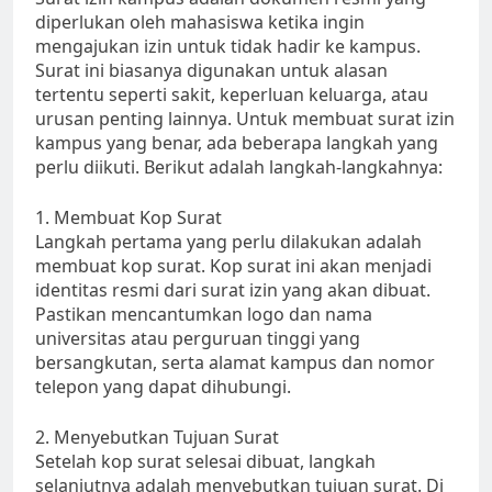
diperlukan oleh mahasiswa ketika ingin
mengajukan izin untuk tidak hadir ke kampus.
Surat ini biasanya digunakan untuk alasan
tertentu seperti sakit, keperluan keluarga, atau
urusan penting lainnya. Untuk membuat surat izin
kampus yang benar, ada beberapa langkah yang
perlu diikuti. Berikut adalah langkah-langkahnya:
1. Membuat Kop Surat
Langkah pertama yang perlu dilakukan adalah
membuat kop surat. Kop surat ini akan menjadi
identitas resmi dari surat izin yang akan dibuat.
Pastikan mencantumkan logo dan nama
universitas atau perguruan tinggi yang
bersangkutan, serta alamat kampus dan nomor
telepon yang dapat dihubungi.
2. Menyebutkan Tujuan Surat
Setelah kop surat selesai dibuat, langkah
selanjutnya adalah menyebutkan tujuan surat. Di