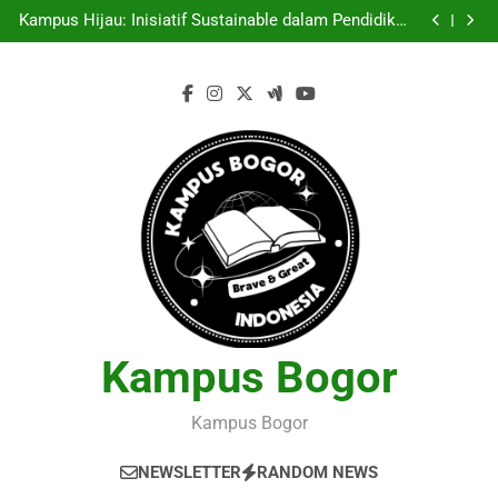
Entrepreneurship Pelajar: Menyulap Gagasan Sebagai
Skip
Inovasi Signifikan di Universitas
Kampus Hijau: Inisiatif Sustainable dalam Pendidikan
to
Tinggi
Menciptakan Dasar Data Mahasiswa yang untuk
Kemajuan Akademik
Pelaksanaan Agroekoteknologi untuk Melestarikan
content
Tumbuhan serta Hewan di dalam Universitas
Entrepreneurship Pelajar: Menyulap Gagasan Sebagai
Inovasi Signifikan di Universitas
Kampus Hijau: Inisiatif Sustainable dalam Pendidikan
Tinggi
Menciptakan Dasar Data Mahasiswa yang untuk
Kemajuan Akademik
Pelaksanaan Agroekoteknologi untuk Melestarikan
Tumbuhan serta Hewan di dalam Universitas
Kampus Bogor
Kampus Bogor
NEWSLETTER
RANDOM NEWS