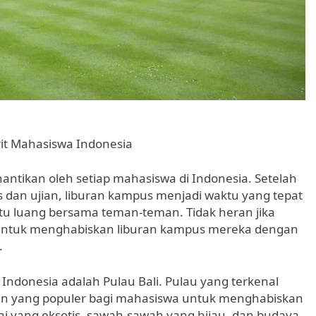
rit Mahasiswa Indonesia
tikan oleh setiap mahasiswa di Indonesia. Setelah
dan ujian, liburan kampus menjadi waktu yang tepat
u luang bersama teman-teman. Tidak heran jika
untuk menghabiskan liburan kampus mereka dengan
.
 Indonesia adalah Pulau Bali. Pulau yang terkenal
han yang populer bagi mahasiswa untuk menghabiskan
i yang eksotis, sawah-sawah yang hijau, dan budaya