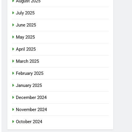
August 2025
July 2025
June 2025
May 2025
April 2025
March 2025
February 2025
January 2025
December 2024
November 2024
October 2024