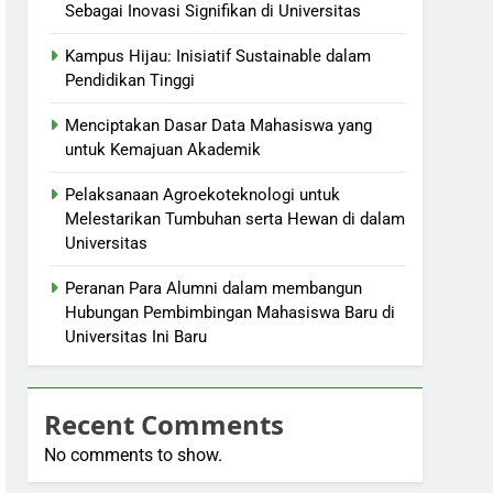
Sebagai Inovasi Signifikan di Universitas
Kampus Hijau: Inisiatif Sustainable dalam
Pendidikan Tinggi
Menciptakan Dasar Data Mahasiswa yang
untuk Kemajuan Akademik
Pelaksanaan Agroekoteknologi untuk
Melestarikan Tumbuhan serta Hewan di dalam
Universitas
Peranan Para Alumni dalam membangun
Hubungan Pembimbingan Mahasiswa Baru di
Universitas Ini Baru
Recent Comments
No comments to show.