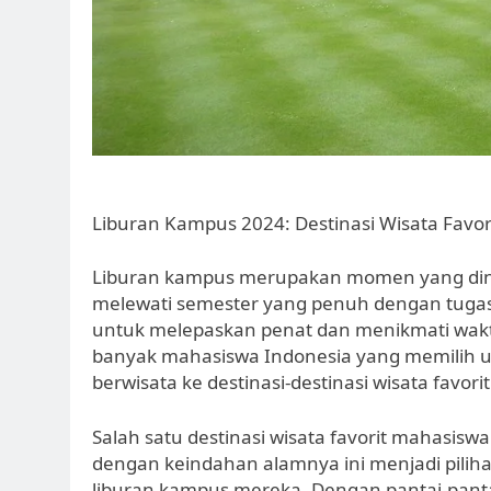
Liburan Kampus 2024: Destinasi Wisata Favo
Liburan kampus merupakan momen yang dinan
melewati semester yang penuh dengan tugas 
untuk melepaskan penat dan menikmati wakt
banyak mahasiswa Indonesia yang memilih 
berwisata ke destinasi-destinasi wisata favorit
Salah satu destinasi wisata favorit mahasiswa
dengan keindahan alamnya ini menjadi pili
liburan kampus mereka. Dengan pantai-panta