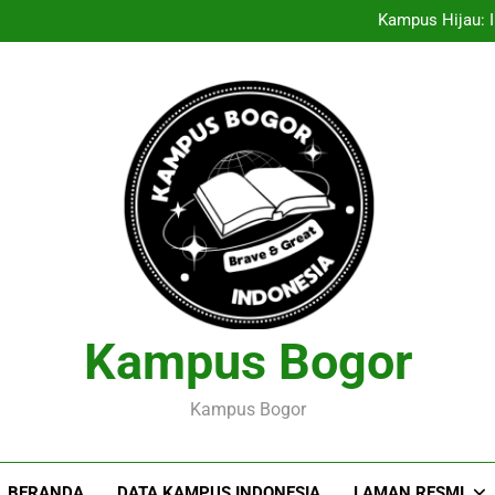
Entrepreneurship Pelajar: Me
Kampus Hijau: I
Menciptakan Dasar Data
Pelaksanaan Agroekoteknologi
Entrepreneurship Pelajar: Me
Kampus Hijau: I
Menciptakan Dasar Data
Pelaksanaan Agroekoteknologi
Kampus Bogor
Kampus Bogor
BERANDA
DATA KAMPUS INDONESIA
LAMAN RESMI