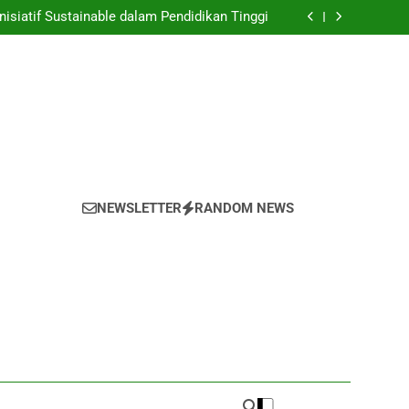
nyulap Gagasan Sebagai Inovasi Signifikan di
Universitas
nisiatif Sustainable dalam Pendidikan Tinggi
 Mahasiswa yang untuk Kemajuan Akademik
 untuk Melestarikan Tumbuhan serta Hewan
di dalam Universitas
nyulap Gagasan Sebagai Inovasi Signifikan di
Universitas
nisiatif Sustainable dalam Pendidikan Tinggi
 Mahasiswa yang untuk Kemajuan Akademik
 untuk Melestarikan Tumbuhan serta Hewan
di dalam Universitas
NEWSLETTER
RANDOM NEWS