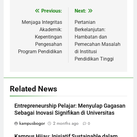
Post
Previous:
Next:
navigation
Menjaga Integritas
Pertanian
Akademik:
Berkelanjutan:
Kepentingan
Hambatan dan
Pengesahan
Pemecahan Masalah
Program Pendidikan
di Institusi
Pendidikan Tinggi
Related News
Entrepreneurship Pelajar: Menyulap Gagasan
Sebagai Inovasi Signifikan di Universitas
kampusbogor
2 months ago
0
Kampus Hijau: Inisiatif Sustainable dalam