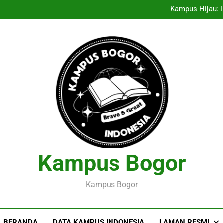
Entrepreneurship Pelajar: Me
Kampus Hijau: I
Menciptakan Dasar Data
Pelaksanaan Agroekoteknologi
Entrepreneurship Pelajar: Me
Kampus Hijau: I
Menciptakan Dasar Data
Pelaksanaan Agroekoteknologi
Kampus Bogor
Kampus Bogor
BERANDA
DATA KAMPUS INDONESIA
LAMAN RESMI