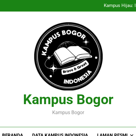
Entrepreneurship Pelajar: Me
Kampus Hijau: I
Menciptakan Dasar Data
Pelaksanaan Agroekoteknologi
Entrepreneurship Pelajar: Me
Kampus Hijau: I
Menciptakan Dasar Data
Pelaksanaan Agroekoteknologi
Kampus Bogor
Kampus Bogor
BERANDA
DATA KAMPUS INDONESIA
LAMAN RESMI