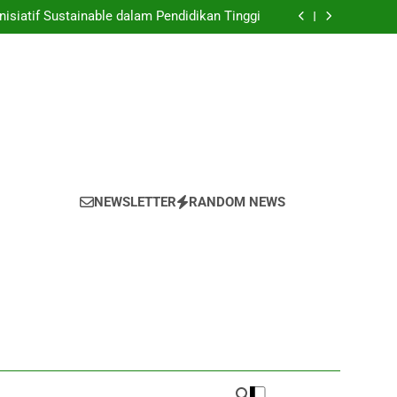
nyulap Gagasan Sebagai Inovasi Signifikan di
Universitas
nisiatif Sustainable dalam Pendidikan Tinggi
 Mahasiswa yang untuk Kemajuan Akademik
 untuk Melestarikan Tumbuhan serta Hewan
di dalam Universitas
nyulap Gagasan Sebagai Inovasi Signifikan di
Universitas
nisiatif Sustainable dalam Pendidikan Tinggi
 Mahasiswa yang untuk Kemajuan Akademik
 untuk Melestarikan Tumbuhan serta Hewan
di dalam Universitas
NEWSLETTER
RANDOM NEWS