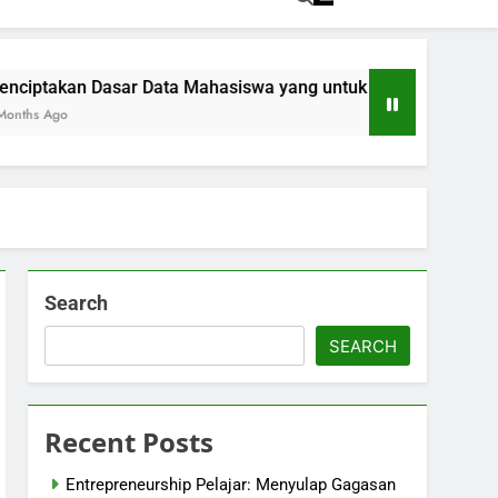
sar Data Mahasiswa yang untuk Kemajuan Akademik
Pe
5 M
Search
SEARCH
Recent Posts
Entrepreneurship Pelajar: Menyulap Gagasan