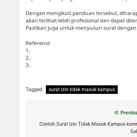
Dengan mengikuti panduan tersebut, diharap
akan terlihat lebih profesional dan dapat di
Pastikan juga untuk menyusun surat dengan 
Referensi:
1.
2.
3.
Tagged:
surat izin tidak masuk kampus
Post
Previou
navigation
Contoh Surat Izin Tidak Masuk Kampus kare
Sak