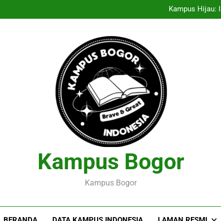
Entrepreneurship Pelajar: Me
Kampus Hijau: I
Menciptakan Dasar Data
Pelaksanaan Agroekoteknologi
Entrepreneurship Pelajar: Me
Kampus Hijau: I
Menciptakan Dasar Data
Pelaksanaan Agroekoteknologi
Kampus Bogor
Kampus Bogor
BERANDA
DATA KAMPUS INDONESIA
LAMAN RESMI