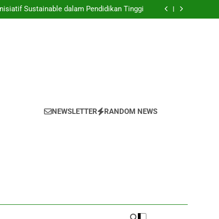
nyulap Gagasan Sebagai Inovasi Signifikan di
Universitas
nisiatif Sustainable dalam Pendidikan Tinggi
 Mahasiswa yang untuk Kemajuan Akademik
 untuk Melestarikan Tumbuhan serta Hewan
di dalam Universitas
nyulap Gagasan Sebagai Inovasi Signifikan di
Universitas
nisiatif Sustainable dalam Pendidikan Tinggi
 Mahasiswa yang untuk Kemajuan Akademik
 untuk Melestarikan Tumbuhan serta Hewan
di dalam Universitas
NEWSLETTER
RANDOM NEWS