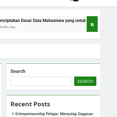
sar Data Mahasiswa yang untuk Kemajuan Akademik
Pe
5 M
Search
SEARCH
Recent Posts
Entrepreneurship Pelajar: Menyulap Gagasan