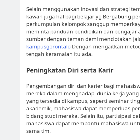
Selain menggunakan inovasi dan strategi t
kawan juga hal bagi belajar yg Bergabung pem
perkumpulan kelompok sanggup memperkaya
meminta panduan pendidikan dari pengajar a
sumber dengan teman demi menciptakan jalan p
kampusgorontalo
Dengan mengaitkan metode 
tengah keramaian itu ada.
Peningkatan Diri serta Karir
Pengembangan diri dan karier bagi mahasisw
mereka dalam menghadapi dunia kerja yang 
yang tersedia di kampus, seperti seminar tin
akademik, mahasiswa dapat memperluas pen
bidang studi mereka. Selain itu, partisipasi
mahasiswa dapat membantu mahasiswa unt
sama tim.