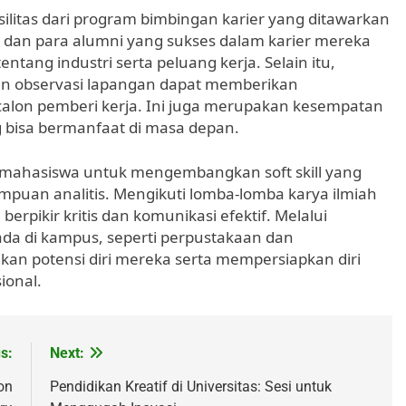
litas dari program bimbingan karier yang ditawarkan
n dan para alumni yang sukses dalam karier mereka
ang industri serta peluang kerja. Selain itu,
n observasi lapangan dapat memberikan
alon pemberi kerja. Ini juga merupakan kesempatan
 bisa bermanfaat di masa depan.
gi mahasiswa untuk mengembangkan soft skill yang
mpuan analitis. Mengikuti lomba-lomba karya ilmiah
pikir kritis dan komunikasi efektif. Melalui
a di kampus, seperti perpustakaan dan
an potensi diri mereka serta mempersiapkan diri
ional.
s:
Next:
on
Pendidikan Kreatif di Universitas: Sesi untuk