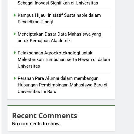
Sebagai Inovasi Signifikan di Universitas
Kampus Hijau: Inisiatif Sustainable dalam
Pendidikan Tinggi
Menciptakan Dasar Data Mahasiswa yang
untuk Kemajuan Akademik
Pelaksanaan Agroekoteknologi untuk
Melestarikan Tumbuhan serta Hewan di dalam
Universitas
Peranan Para Alumni dalam membangun
Hubungan Pembimbingan Mahasiswa Baru di
Universitas Ini Baru
Recent Comments
No comments to show.