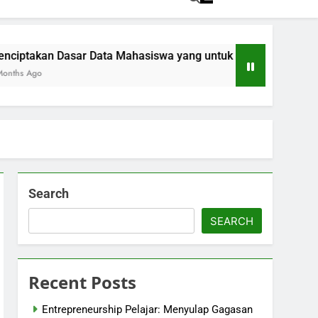
asar Data Mahasiswa yang untuk Kemajuan Akademik
P
5
Search
SEARCH
Recent Posts
Entrepreneurship Pelajar: Menyulap Gagasan