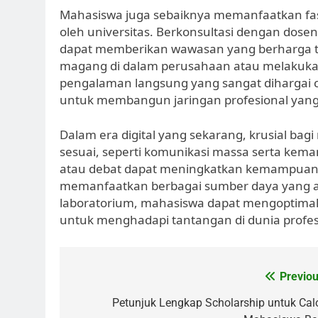
Mahasiswa juga sebaiknya memanfaatkan fasi
oleh universitas. Berkonsultasi dengan dose
dapat memberikan wawasan yang berharga tent
magang di dalam perusahaan atau melakuka
pengalaman langsung yang sangat dihargai c
untuk membangun jaringan profesional yang
Dalam era digital yang sekarang, krusial ba
sesuai, seperti komunikasi massa serta kema
atau debat dapat meningkatkan kemampuan ber
memanfaatkan berbagai sumber daya yang ad
laboratorium, mahasiswa dapat mengoptimalk
untuk menghadapi tantangan di dunia profes
Post
Previou
navigation
Petunjuk Lengkap Scholarship untuk Cal