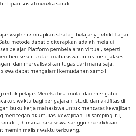
idupan sosial mereka sendiri.
jar wajib menerapkan strategi belajar yg efektif agar
atu metode dapat d diterapkan adalah melalui
belajar. Platform pembelajaran virtual, seperti
, memberi kesempatan mahasiswa untuk mengakses
ngan, dan merealisasikan tugas dari mana saja.
 siswa dapat mengalami kemudahan sambil
untuk pelajar. Mereka bisa mulai dari mengatur
kup waktu bagi pengajaran, studi, dan aktifitas di
ngan buku kerja mahasiswa untuk mencatat kewajiban
g mencegah akumulasi kewajiban. Di samping itu,
 sendiri, di mana para siswa sanggup pendidikan
pat meminimalisir waktu terbuang.