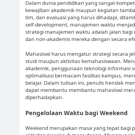
Dalam dunia pendidikan yang sangat kompetit
kewajiban akademik maupun kegiatan tambah
tim, dan evaluasi yang harus dihadapi, dita
self-development, manajemen waktu menjadi
strategi manajemen waktu adalah jalan bagi 
dan non-akademis mereka dengan secara efek
Mahasiswi harus mengatur strategi secara je
studi maupun aktivitas kemahasiswaan. Men
akademik, penggunaan teknologi informasi s
optimalisasi bermacam fasilitas kampus, m
belajar. Dalam tulisan ini, penulis hendak 
dapat membantu membantu mahasiswi meraih
diperhadapkan.
Pengelolaan Waktu bagi Weekend
Weekend merupakan masa yang tepat bagi p