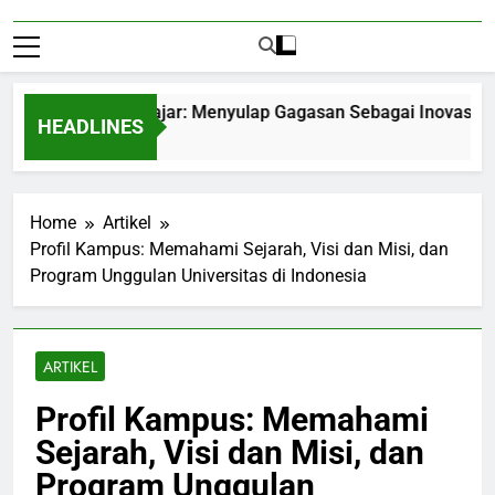
epreneurship Pelajar: Menyulap Gagasan Sebagai Inovasi Signif
HEADLINES
ths Ago
Home
Artikel
Profil Kampus: Memahami Sejarah, Visi dan Misi, dan
Program Unggulan Universitas di Indonesia
ARTIKEL
Profil Kampus: Memahami
Sejarah, Visi dan Misi, dan
Program Unggulan