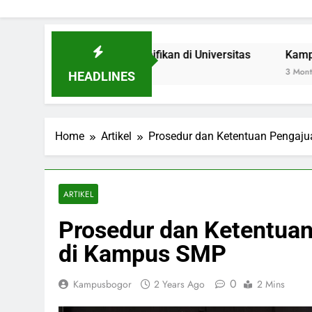
i Inovasi Signifikan di Universitas
Kampus Hijau: Inis
3 Months Ago
HEADLINES
Home
Artikel
Prosedur dan Ketentuan Pengaju
ARTIKEL
Prosedur dan Ketentuan 
di Kampus SMP
0
Kampusbogor
2 Years Ago
2 Mins