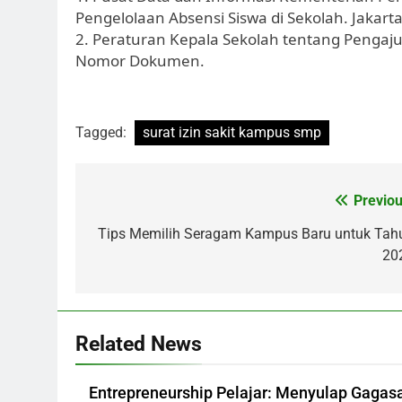
Pengelolaan Absensi Siswa di Sekolah. Jakar
2. Peraturan Kepala Sekolah tentang Pengajua
Nomor Dokumen.
Tagged:
surat izin sakit kampus smp
Post
Previou
navigation
Tips Memilih Seragam Kampus Baru untuk Tah
20
Related News
Entrepreneurship Pelajar: Menyulap Gagas