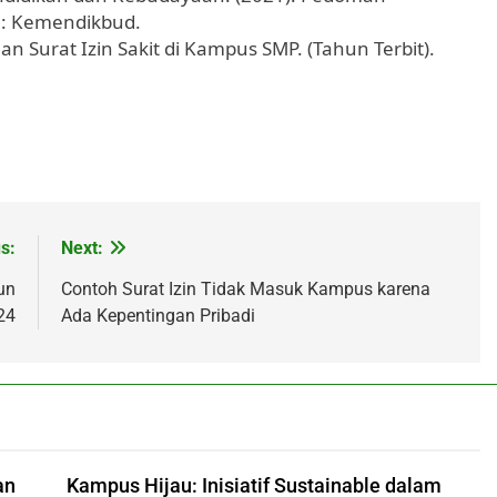
ta: Kemendikbud.
n Surat Izin Sakit di Kampus SMP. (Tahun Terbit).
s:
Next:
un
Contoh Surat Izin Tidak Masuk Kampus karena
24
Ada Kepentingan Pribadi
an
Kampus Hijau: Inisiatif Sustainable dalam