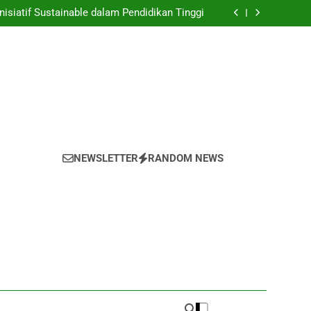
nyulap Gagasan Sebagai Inovasi Signifikan di
Universitas
nisiatif Sustainable dalam Pendidikan Tinggi
 Mahasiswa yang untuk Kemajuan Akademik
 untuk Melestarikan Tumbuhan serta Hewan
di dalam Universitas
nyulap Gagasan Sebagai Inovasi Signifikan di
Universitas
nisiatif Sustainable dalam Pendidikan Tinggi
 Mahasiswa yang untuk Kemajuan Akademik
 untuk Melestarikan Tumbuhan serta Hewan
di dalam Universitas
NEWSLETTER
RANDOM NEWS