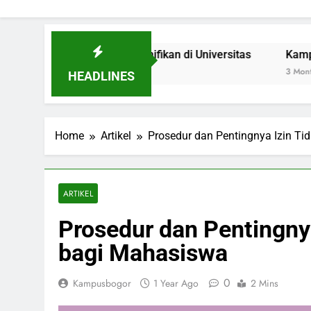
Sebagai Inovasi Signifikan di Universitas
Kampus Hijau:
3 Months Ago
HEADLINES
Home
Artikel
Prosedur dan Pentingnya Izin 
ARTIKEL
Prosedur dan Pentingn
bagi Mahasiswa
0
Kampusbogor
1 Year Ago
2 Mins