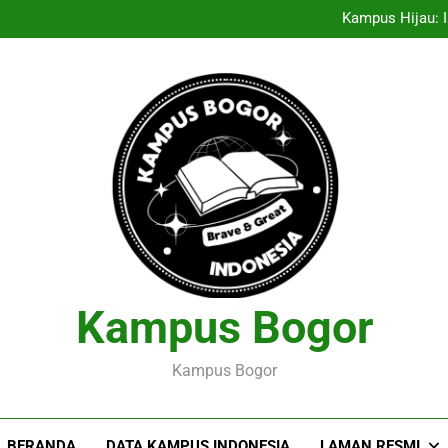
Entrepreneurship Pelajar: Me
Kampus Hijau: I
Menciptakan Dasar Data
Pelaksanaan Agroekoteknologi
Entrepreneurship Pelajar: Me
Kampus Hijau: I
Menciptakan Dasar Data
Pelaksanaan Agroekoteknologi
Kampus Bogor
Kampus Bogor
BERANDA
DATA KAMPUS INDONESIA
LAMAN RESMI