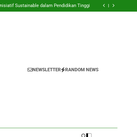
nyulap Gagasan Sebagai Inovasi Signifikan di
Universitas
nisiatif Sustainable dalam Pendidikan Tinggi
 Mahasiswa yang untuk Kemajuan Akademik
 untuk Melestarikan Tumbuhan serta Hewan
di dalam Universitas
nyulap Gagasan Sebagai Inovasi Signifikan di
Universitas
nisiatif Sustainable dalam Pendidikan Tinggi
 Mahasiswa yang untuk Kemajuan Akademik
 untuk Melestarikan Tumbuhan serta Hewan
di dalam Universitas
NEWSLETTER
RANDOM NEWS