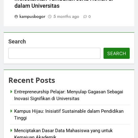
dalam Universitas
kampusbogor
5 months ago
0
Search
SEARCH
Recent Posts
Entrepreneurship Pelajar: Menyulap Gagasan Sebagai
Inovasi Signifikan di Universitas
Kampus Hijau: Inisiatif Sustainable dalam Pendidikan
Tinggi
Menciptakan Dasar Data Mahasiswa yang untuk
Kemajuan Akademik