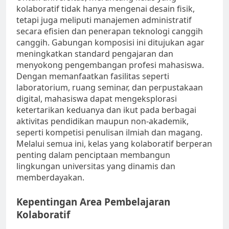
kolaboratif tidak hanya mengenai desain fisik,
tetapi juga meliputi manajemen administratif
secara efisien dan penerapan teknologi canggih
canggih. Gabungan komposisi ini ditujukan agar
meningkatkan standard pengajaran dan
menyokong pengembangan profesi mahasiswa.
Dengan memanfaatkan fasilitas seperti
laboratorium, ruang seminar, dan perpustakaan
digital, mahasiswa dapat mengeksplorasi
ketertarikan keduanya dan ikut pada berbagai
aktivitas pendidikan maupun non-akademik,
seperti kompetisi penulisan ilmiah dan magang.
Melalui semua ini, kelas yang kolaboratif berperan
penting dalam penciptaan membangun
lingkungan universitas yang dinamis dan
memberdayakan.
Kepentingan Area Pembelajaran
Kolaboratif