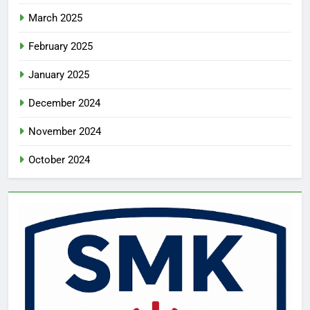
March 2025
February 2025
January 2025
December 2024
November 2024
October 2024