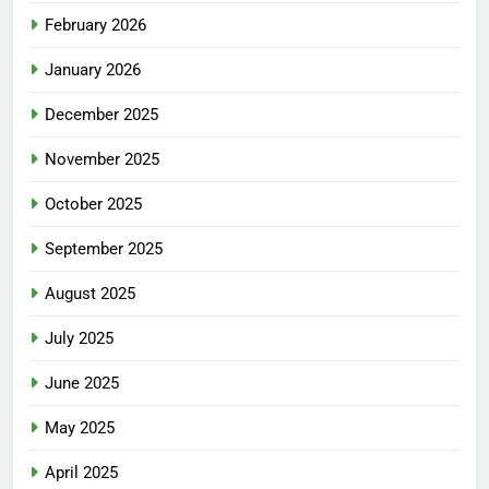
February 2026
January 2026
December 2025
November 2025
October 2025
September 2025
August 2025
July 2025
June 2025
May 2025
April 2025