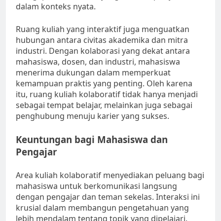
dalam konteks nyata.
Ruang kuliah yang interaktif juga menguatkan
hubungan antara civitas akademika dan mitra
industri. Dengan kolaborasi yang dekat antara
mahasiswa, dosen, dan industri, mahasiswa
menerima dukungan dalam memperkuat
kemampuan praktis yang penting. Oleh karena
itu, ruang kuliah kolaboratif tidak hanya menjadi
sebagai tempat belajar, melainkan juga sebagai
penghubung menuju karier yang sukses.
Keuntungan bagi Mahasiswa dan
Pengajar
Area kuliah kolaboratif menyediakan peluang bagi
mahasiswa untuk berkomunikasi langsung
dengan pengajar dan teman sekelas. Interaksi ini
krusial dalam membangun pengetahuan yang
lebih mendalam tentang topik yang dipelajari.