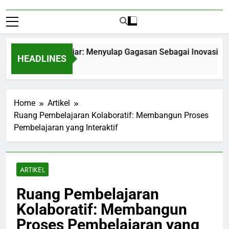
preneurship Pelajar: Menyulap Gagasan Sebagai Inovasi Signifi
HEADLINES
hs Ago
Home
Artikel
Ruang Pembelajaran Kolaboratif: Membangun Proses
Pembelajaran yang Interaktif
ARTIKEL
Ruang Pembelajaran
Kolaboratif: Membangun
Proses Pembelajaran yang