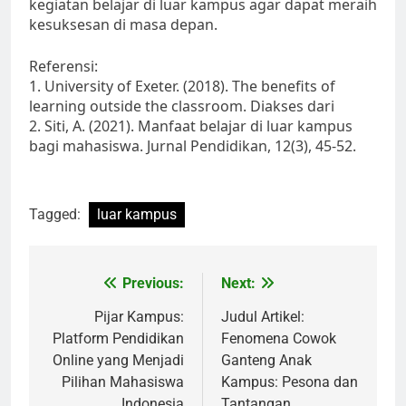
kegiatan belajar di luar kampus agar dapat meraih
kesuksesan di masa depan.
Referensi:
1. University of Exeter. (2018). The benefits of
learning outside the classroom. Diakses dari
2. Siti, A. (2021). Manfaat belajar di luar kampus
bagi mahasiswa. Jurnal Pendidikan, 12(3), 45-52.
Tagged:
luar kampus
Post
Previous:
Next:
navigation
Pijar Kampus:
Judul Artikel:
Platform Pendidikan
Fenomena Cowok
Online yang Menjadi
Ganteng Anak
Pilihan Mahasiswa
Kampus: Pesona dan
Indonesia
Tantangan