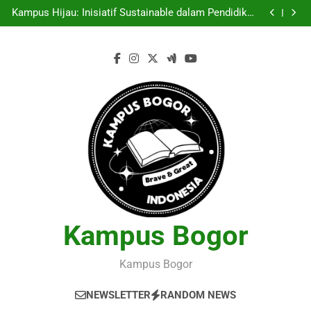
Entrepreneurship Pelajar: Menyulap Gagasan Sebagai
Skip
Inovasi Signifikan di Universitas
Kampus Hijau: Inisiatif Sustainable dalam Pendidikan
to
Tinggi
Menciptakan Dasar Data Mahasiswa yang untuk
Kemajuan Akademik
Pelaksanaan Agroekoteknologi untuk Melestarikan
content
Tumbuhan serta Hewan di dalam Universitas
Entrepreneurship Pelajar: Menyulap Gagasan Sebagai
Inovasi Signifikan di Universitas
Kampus Hijau: Inisiatif Sustainable dalam Pendidikan
Tinggi
Menciptakan Dasar Data Mahasiswa yang untuk
Kemajuan Akademik
Pelaksanaan Agroekoteknologi untuk Melestarikan
Tumbuhan serta Hewan di dalam Universitas
Kampus Bogor
Kampus Bogor
NEWSLETTER
RANDOM NEWS