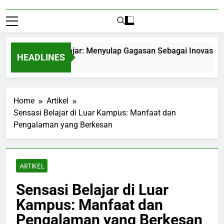
epreneurship Pelajar: Menyulap Gagasan Sebagai Inovasi Signif
HEADLINES
ths Ago
Home
Artikel
Sensasi Belajar di Luar Kampus: Manfaat dan
Pengalaman yang Berkesan
ARTIKEL
Sensasi Belajar di Luar
Kampus: Manfaat dan
Pengalaman yang Berkesan