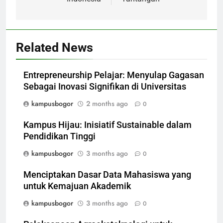
Related News
Entrepreneurship Pelajar: Menyulap Gagasan
Sebagai Inovasi Signifikan di Universitas
kampusbogor
2 months ago
0
Kampus Hijau: Inisiatif Sustainable dalam
Pendidikan Tinggi
kampusbogor
3 months ago
0
Menciptakan Dasar Data Mahasiswa yang
untuk Kemajuan Akademik
kampusbogor
3 months ago
0