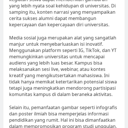
yang lebih nyata soal kehidupan di universitas. Di
samping itu, konten narrasi yang menyampaikan
cerita sukses alumni dapat membangun
kepercayaan dan kepercayaan diri universitas.
Media sosial juga merupakan alat yang sangatlah
manjur untuk menyebarluaskan isi inovatif.
Menggunakan platform seperti IG, TikTok, dan YT
memungkinkan universitas untuk mencapai
audiens yang lebih luas besar. Kampus bisa
melaksanakan sesi live, webinar, atau kontes
kreatif yang mengikutsertakan mahasiswa. Ini
tidak hanya memikat ketertarikan potensial siswa
tetapi juga meningkatkan mendorong partisipasi
komunitas kampus di dalam beraneka aktivitas.
Selain itu, pemanfaatan gambar seperti infografis
dan poster ilmiah bisa memperjelas informasi
pendidikan yang rumit. Hal ini bisa dimanfaatkan
dalam mempromosikan program studi unggulan,