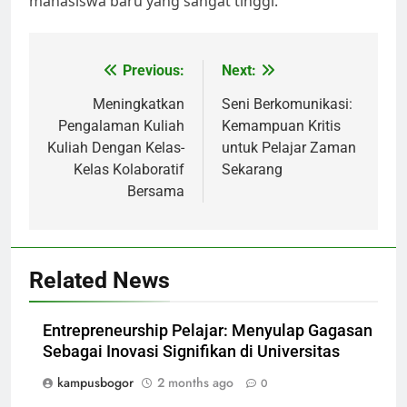
mahasiswa baru yang sangat tinggi.
Post
Previous:
Next:
navigation
Meningkatkan
Seni Berkomunikasi:
Pengalaman Kuliah
Kemampuan Kritis
Kuliah Dengan Kelas-
untuk Pelajar Zaman
Kelas Kolaboratif
Sekarang
Bersama
Related News
Entrepreneurship Pelajar: Menyulap Gagasan
Sebagai Inovasi Signifikan di Universitas
kampusbogor
2 months ago
0