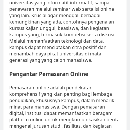
universitas yang informatif informatif, sampai
penawaran melalui seminar web serta isi online
yang lain. Krucial agar menggali berbagai
kemungkinan yang ada, contohnya pengenalan
kursus kajian unggul, beasiswa, dan kegiatan
kampus yang, termasuk kompetisi serta diskusi.
Melalui memanfaatkan teknologi dan data,
kampus dapat menciptakan citra positif dan
menambah daya pikat universitas di mata
generasi yang yang calon mahasiswa.
Pengantar Pemasaran Online
Pemasaran online adalah pendekatan
komprehensif yang kian penting bagi lembaga
pendidikan, khususnya kampus, dalam menarik
minat para mahasiswa. Dengan pemasaran
digital, institusi dapat memanfaatkan beragam
platform online untuk mengkomunikasikan berita
mengenai jurusan studi, fasilitas, dan kegiatan