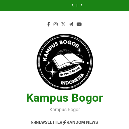
Menciptakan
Pelaksanaan
Skip
untuk
Menyulap
Inisiatif
Data
untuk
Menyulap
Inisiatif
Dasar
Agroekoteknologi
Melestarikan
Gagasan
Sustainable
Mahasiswa
Melestarikan
Gagasan
Sustainable
Data
untuk
to
Tumbuhan
Sebagai
dalam
yang
Tumbuhan
Sebagai
dalam
Mahasiswa
Melestarikan
content
serta
Inovasi
Pendidikan
untuk
serta
Inovasi
Pendidikan
yang
Tumbuhan
Hewan
Signifikan
Tinggi
Kemajuan
Hewan
Signifikan
Tinggi
untuk
serta
di
di
Akademik
di
di
Kemajuan
Hewan
dalam
Universitas
dalam
Universitas
Akademik
di
Universitas
Universitas
dalam
Universitas
Kampus Bogor
Kampus Bogor
NEWSLETTER
RANDOM NEWS