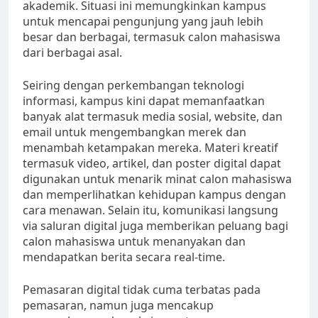
akademik. Situasi ini memungkinkan kampus
untuk mencapai pengunjung yang jauh lebih
besar dan berbagai, termasuk calon mahasiswa
dari berbagai asal.
Seiring dengan perkembangan teknologi
informasi, kampus kini dapat memanfaatkan
banyak alat termasuk media sosial, website, dan
email untuk mengembangkan merek dan
menambah ketampakan mereka. Materi kreatif
termasuk video, artikel, dan poster digital dapat
digunakan untuk menarik minat calon mahasiswa
dan memperlihatkan kehidupan kampus dengan
cara menawan. Selain itu, komunikasi langsung
via saluran digital juga memberikan peluang bagi
calon mahasiswa untuk menanyakan dan
mendapatkan berita secara real-time.
Pemasaran digital tidak cuma terbatas pada
pemasaran, namun juga mencakup