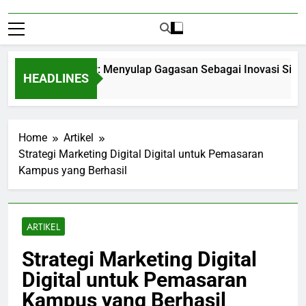
neurship Pelajar: Menyulap Gagasan Sebagai Inovasi Signifikan
HEADLINES
go
Home
Artikel
Strategi Marketing Digital Digital untuk Pemasaran
Kampus yang Berhasil
ARTIKEL
Strategi Marketing Digital
Digital untuk Pemasaran
Kampus yang Berhasil