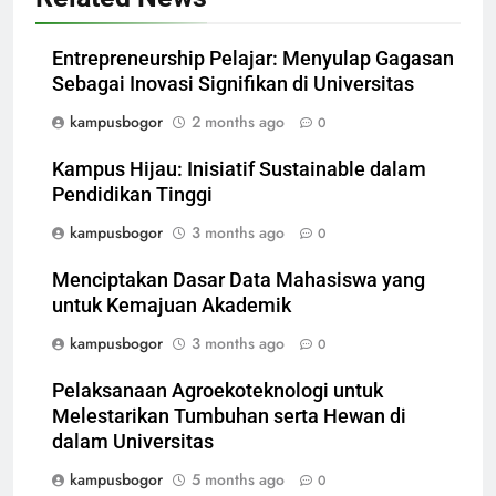
Entrepreneurship Pelajar: Menyulap Gagasan
Sebagai Inovasi Signifikan di Universitas
kampusbogor
2 months ago
0
Kampus Hijau: Inisiatif Sustainable dalam
Pendidikan Tinggi
kampusbogor
3 months ago
0
Menciptakan Dasar Data Mahasiswa yang
untuk Kemajuan Akademik
kampusbogor
3 months ago
0
Pelaksanaan Agroekoteknologi untuk
Melestarikan Tumbuhan serta Hewan di
dalam Universitas
kampusbogor
5 months ago
0