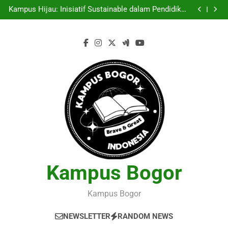
Entrepreneurship Pelajar: Menyulap Gagasan Sebagai
Skip
Inovasi Signifikan di Universitas
Kampus Hijau: Inisiatif Sustainable dalam Pendidikan
to
Tinggi
Menciptakan Dasar Data Mahasiswa yang untuk
Kemajuan Akademik
Pelaksanaan Agroekoteknologi untuk Melestarikan
content
Tumbuhan serta Hewan di dalam Universitas
Entrepreneurship Pelajar: Menyulap Gagasan Sebagai
Inovasi Signifikan di Universitas
Kampus Hijau: Inisiatif Sustainable dalam Pendidikan
Tinggi
Menciptakan Dasar Data Mahasiswa yang untuk
Kemajuan Akademik
Pelaksanaan Agroekoteknologi untuk Melestarikan
Tumbuhan serta Hewan di dalam Universitas
Kampus Bogor
Kampus Bogor
NEWSLETTER
RANDOM NEWS