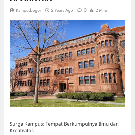
0
Kampusbogor
2 Years Ago
2 Mins
Surga Kampus: Tempat Berkumpulnya Ilmu dan
Kreativitas