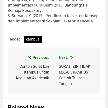
Implementasi Kurikulum 2013. Bandung: PT
Remaja Rosdakarya.
3. Suryana, Y. (2017). Pendidikan Karakter: Konsep
dan Implementasi di Sekolah. Jakarta: Kencana.
Tagged:
kampus
Post
Previous:
Next:
navigation
Contoh Surat Izin
SURAT IZIN TIDAK
Kampus untuk
MASUK KAMPUS –
Kegiatan Akademik
Contoh Tulisan
Tangan
Related News