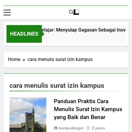
ntrepreneurship Pelajar: Menyulap Gagasan Sebagai Inovasi Si
HEADLINES
 Months Ago
Home
cara menulis surat izin kampus
cara menulis surat izin kampus
Panduan Praktis Cara
Menulis Surat Izin Kampus
yang Baik dan Benar
kampusbogor
2 years