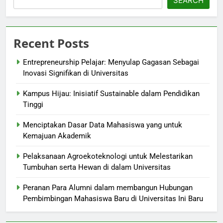
SEARCH
Recent Posts
Entrepreneurship Pelajar: Menyulap Gagasan Sebagai
Inovasi Signifikan di Universitas
Kampus Hijau: Inisiatif Sustainable dalam Pendidikan
Tinggi
Menciptakan Dasar Data Mahasiswa yang untuk
Kemajuan Akademik
Pelaksanaan Agroekoteknologi untuk Melestarikan
Tumbuhan serta Hewan di dalam Universitas
Peranan Para Alumni dalam membangun Hubungan
Pembimbingan Mahasiswa Baru di Universitas Ini Baru