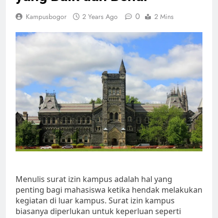
0
Kampusbogor
2 Years Ago
2 Mins
Menulis surat izin kampus adalah hal yang
penting bagi mahasiswa ketika hendak melakukan
kegiatan di luar kampus. Surat izin kampus
biasanya diperlukan untuk keperluan seperti