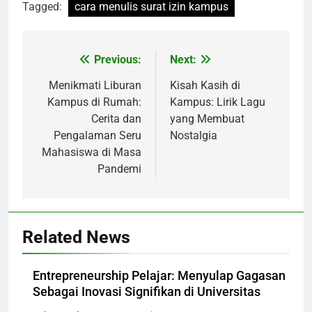
Tagged:
cara menulis surat izin kampus
Post
Previous:
Next:
navigation
Menikmati Liburan
Kisah Kasih di
Kampus di Rumah:
Kampus: Lirik Lagu
Cerita dan
yang Membuat
Pengalaman Seru
Nostalgia
Mahasiswa di Masa
Pandemi
Related News
Entrepreneurship Pelajar: Menyulap Gagasan
Sebagai Inovasi Signifikan di Universitas