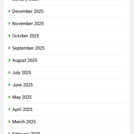
December 2025
November 2025
October 2025
September 2025
August 2025
July 2025
June 2025
May 2025
April 2025
March 2025
February 2025