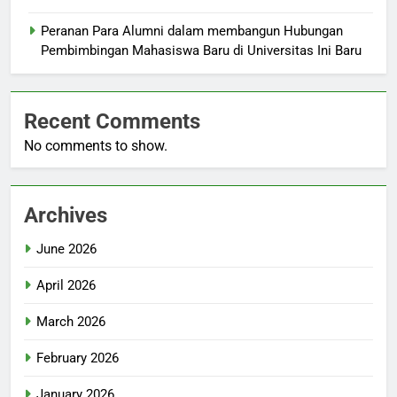
Peranan Para Alumni dalam membangun Hubungan
Pembimbingan Mahasiswa Baru di Universitas Ini Baru
Recent Comments
No comments to show.
Archives
June 2026
April 2026
March 2026
February 2026
January 2026