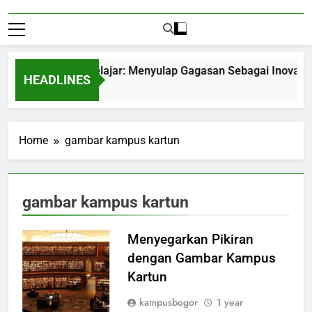
ntrepreneurship Pelajar: Menyulap Gagasan Sebagai Inovasi Sig
HEADLINES
Months Ago
Home
gambar kampus kartun
gambar kampus kartun
Menyegarkan Pikiran
dengan Gambar Kampus
Kartun
kampusbogor
1 year