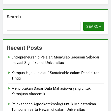
Search
SEARCH
Recent Posts
Entrepreneurship Pelajar: Menyulap Gagasan Sebagai
Inovasi Signifikan di Universitas
Kampus Hijau: Inisiatif Sustainable dalam Pendidikan
Tinggi
Menciptakan Dasar Data Mahasiswa yang untuk
Kemajuan Akademik
Pelaksanaan Agroekoteknologi untuk Melestarikan
Tumbuhan serta Hewan di dalam Universitas